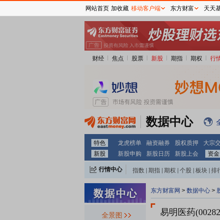
网站首页
加收藏
移动客户端
东方财富
天天
财经
焦点
股票
新股
期指
期权
行
数据中心
特色
龙虎榜单
融资融券
股权质押
大宗
新股
新股申购
新股日历
新股上会
资金
行情中心
指数
|
期指
|
期权
|
个股
|
板块
|
排
东方财富网
>
数据中心
>
易明医药(00282
全景图