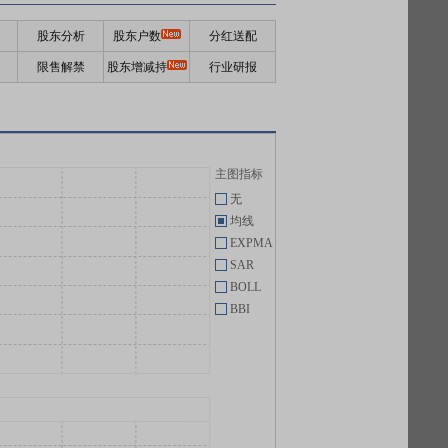
股东分析
股东户数
分红送配
限售解禁
股东增减持
行业研报
主图指标
无
均线
EXPMA
SAR
BOLL
BBI