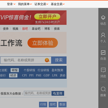
登录
我的菜单
证券交易
基金交易
动态
债券
视频
股吧
基金吧
博客
搜索
个人
自选
0
红送配
研报
个股研报
行业研报
盈利预测
排行
经济
CPI
PPI
PMI
GDP
LPR
房价
消息
个股股东大会数据：
搜索
行情
股吧
数据