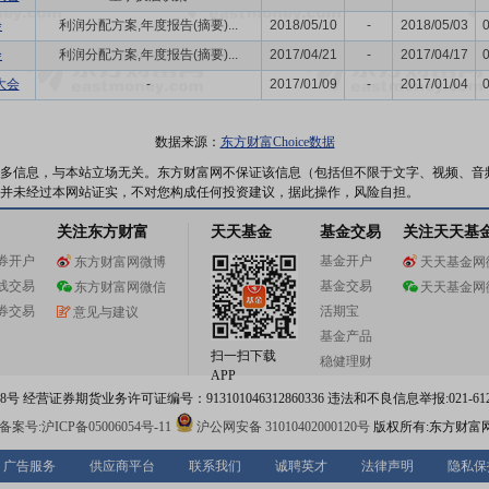
会
利润分配方案,年度报告(摘要)...
2018/05/10
-
2018/05/03
会
利润分配方案,年度报告(摘要)...
2017/04/21
-
2017/04/17
大会
-
2017/01/09
-
2017/01/04
数据来源：
东方财富Choice数据
多信息，与本站立场无关。东方财富网不保证该信息（包括但不限于文字、视频、音
并未经过本网站证实，不对您构成任何投资建议，据此操作，风险自担。
关注东方财富
天天基金
基金交易
关注天天基
券开户
基金开户
东方财富网微博
天天基金网
线交易
基金交易
东方财富网微信
天天基金网
券交易
活期宝
意见与建议
基金产品
扫一扫下载
稳健理财
APP
 经营证券期货业务许可证编号：913101046312860336 违法和不良信息举报:021-612
案号:沪ICP备05006054号-11
沪公网安备 31010402000120号
版权所有:东方财富
广告服务
供应商平台
联系我们
诚聘英才
法律声明
隐私保