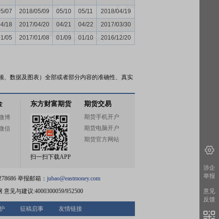
05/07
2018/05/09
05/10
05/11
2018/04/19
04/18
2017/04/20
04/21
04/22
2017/03/30
01/05
2017/01/08
01/09
01/10
2016/12/20
频、数据及图表）全部或者部分内容的准确性、真实
金
东方财富期货
期货交易
期货手机开户
微博
期货电脑开户
微信
期货官方网站
扫一扫下载APP
涉企
举报
78686 举报邮箱：
jubao@eastmoney.com
网
意见与建议:4000300059/952500
意见
反馈
护
征稿启事
友情链接