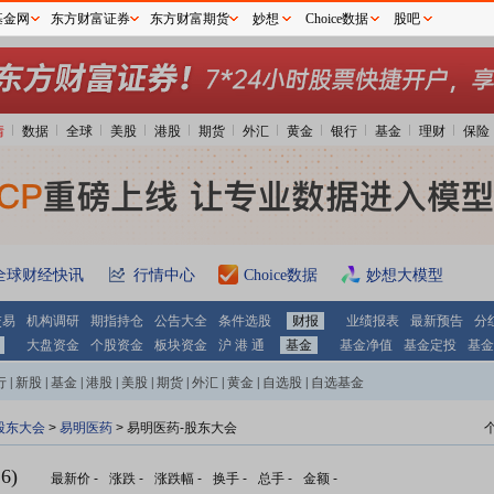
基金网
东方财富证券
东方财富期货
妙想
Choice数据
股吧
情
数据
全球
美股
港股
期货
外汇
黄金
银行
基金
理财
保险
全球财经快讯
行情中心
Choice数据
妙想大模型
交易
机构调研
期指持仓
公告大全
条件选股
财报
业绩报表
最新预告
分
大盘资金
个股资金
板块资金
沪 港 通
基金
基金净值
基金定投
基金
行
|
新股
|
基金
|
港股
|
美股
|
期货
|
外汇
|
黄金
|
自选股
|
自选基金
股东大会
>
易明医药
>
易明医药-股东大会
6)
最新价
-
涨跌
-
涨跌幅
-
换手
-
总手
-
金额
-