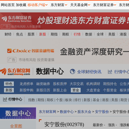
网站首页
加收藏
移动客户端
东方财富
天天基金网
东方财富证券
东方
财经
焦点
股票
新股
期指
期权
行情
数据
全球
美股
港股
数据中心
全球财经快讯
行情中
特色
龙虎榜单
融资融券
股权质押
大宗交易
机构调研
期指持仓
公告
新股
新股申购
新股日历
新股上会
资金
大盘资金
个股资金
板块
行情中心
指数
|
期指
|
期权
|
个股
|
板块
|
排行
|
新股
|
基金
|
港股
|
美股
|
期货
|
外汇
|
黄金
|
自选股
|
自选基金
东方财富网
>
数据中心
>
股东大会
>
安宁股份
>
安宁股份-
安宁股份(002978)
最新价
-
涨跌
-
涨跌
全景图