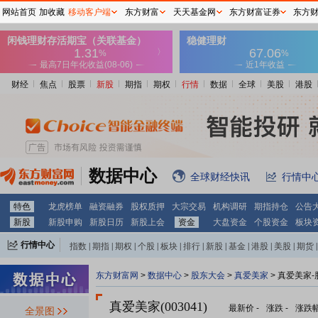
网站首页
加收藏
移动客户端
东方财富
天天基金网
东方财富证券
东方
财经
焦点
股票
新股
期指
期权
行情
数据
全球
美股
港股
数据中心
全球财经快讯
行情中
特色
龙虎榜单
融资融券
股权质押
大宗交易
机构调研
期指持仓
公告
新股
新股申购
新股日历
新股上会
资金
大盘资金
个股资金
板块
行情中心
指数
|
期指
|
期权
|
个股
|
板块
|
排行
|
新股
|
基金
|
港股
|
美股
|
期货
|
外汇
|
黄金
|
自选股
|
自选基金
东方财富网
>
数据中心
>
股东大会
>
真爱美家
>
真爱美家-
真爱美家(003041)
最新价
-
涨跌
-
涨跌
全景图