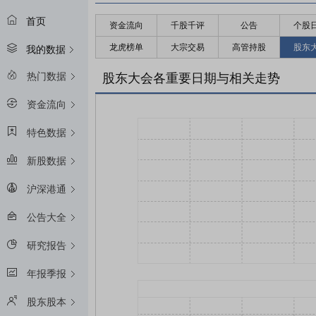
首页
资金流向
千股千评
公告
个股
龙虎榜单
大宗交易
高管持股
股东
我的数据
热门数据
股东大会各重要日期与相关走势
资金流向
特色数据
新股数据
沪深港通
公告大全
研究报告
年报季报
股东股本