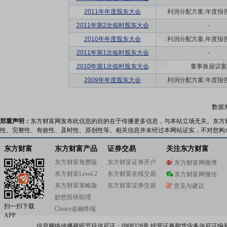
2011年年度股东大会
利润分配方案,年度报告(
2011年第2次临时股东大会
-
2010年年度股东大会
利润分配方案,年度报告(
2011年第1次临时股东大会
-
2010年第1次临时股东大会
董事换届议案
2009年年度股东大会
利润分配方案,年度报告(
数据
郑重声明：
东方财富网发布此信息的目的在于传播更多信息，与本站立场无关。东方
性、完整性、有效性、及时性、原创性等。相关信息并未经过本网站证实，不对您构
东方财富
东方财富产品
证券交易
关注东方财富
东方财富免费版
东方财富证券开户
东方财富网微博
东方财富Level-2
东方财富在线交易
东方财富网微信
东方财富策略版
东方财富证券交易
意见与建议
妙想投研助理
扫一扫下载
Choice金融终端
APP
信息网络传播视听节目许可证：0908328号 经营证券期货业务许可证编号：91310