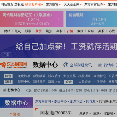
网站首页
加收藏
移动客户端
东方财富
天天基金网
东方财富证券
东方
财经
焦点
股票
新股
期指
期权
行情
数据
全球
美股
港股
数据中心
全球财经快讯
行情中
特色
龙虎榜单
融资融券
股权质押
大宗交易
机构调研
期指持仓
公告
新股
新股申购
新股日历
新股上会
资金
大盘资金
个股资金
板块
行情中心
指数
|
期指
|
期权
|
个股
|
板块
|
排行
|
新股
|
基金
|
港股
|
美股
|
期货
|
外汇
|
黄金
|
自选股
|
自选基金
东方财富网
>
数据中心
>
股东大会
>
同花顺
>
同花顺-股东
同花顺(300033)
最新价
-
涨跌
-
涨跌幅
-
全景图