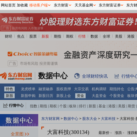
网站首页
加收藏
移动客户端
东方财富
天天基金网
东方财富证券
东方
财经
焦点
股票
新股
期指
期权
行情
数据
全球
美股
港股
数据中心
全球财经快讯
行情中
特色
龙虎榜单
融资融券
股权质押
大宗交易
机构调研
期指持仓
公告
新股
新股申购
新股日历
新股上会
资金
大盘资金
个股资金
板块
行情中心
指数
|
期指
|
期权
|
个股
|
板块
|
排行
|
新股
|
基金
|
港股
|
美股
|
期货
|
外汇
|
黄金
|
自选股
|
自选基金
东方财富网
>
数据中心
>
股东大会
>
大富科技
>
大富科技-
大富科技(300134)
最新价
-
涨跌
-
涨跌
全景图