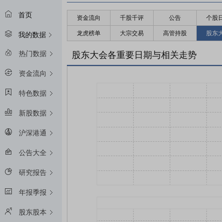
首页
资金流向
千股千评
公告
个股
龙虎榜单
大宗交易
高管持股
股东
我的数据
热门数据
股东大会各重要日期与相关走势
资金流向
特色数据
新股数据
沪深港通
公告大全
研究报告
年报季报
股东股本