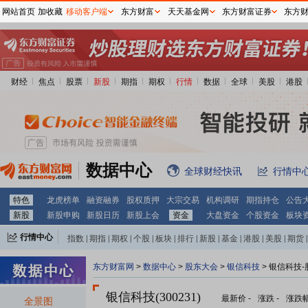
网站首页
加收藏
移动客户端
东方财富
天天基金网
东方财富证券
东方
财经
焦点
股票
新股
期指
期权
行情
数据
全球
美股
港股
数据中心
全球财经快讯
行情中
特色
龙虎榜单
融资融券
股权质押
大宗交易
机构调研
期指持仓
公告
新股
新股申购
新股日历
新股上会
资金
大盘资金
个股资金
板块
行情中心
指数
|
期指
|
期权
|
个股
|
板块
|
排行
|
新股
|
基金
|
港股
|
美股
|
期货
|
外汇
|
黄金
|
自选股
|
自选基金
东方财富网
>
数据中心
>
股东大会
>
银信科技
>
银信科技-
银信科技(300231)
最新价
-
涨跌
-
涨跌
全景图