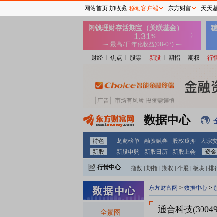
网站首页
加收藏
移动客户端
东方财富
天天
财经
焦点
股票
新股
期指
期权
行
数据中心
特色
龙虎榜单
融资融券
股权质押
大宗
新股
新股申购
新股日历
新股上会
资金
行情中心
指数
|
期指
|
期权
|
个股
|
板块
|
排
东方财富网
>
数据中心
>
通合科技(30049
全景图