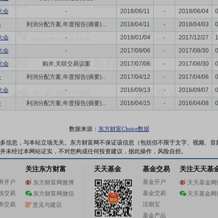
大会
-
2018/06/11
-
2018/06/04
会
利润分配方案,年度报告(摘要)...
2018/04/11
-
2018/04/03
大会
-
2018/01/04
-
2017/12/27
大会
-
2017/09/06
-
2017/08/30
大会
购并,关联交易议案
2017/07/06
-
2017/06/30
会
利润分配方案,年度报告(摘要)...
2017/04/12
-
2017/04/06
大会
-
2016/09/13
-
2016/09/07
会
利润分配方案,年度报告(摘要)...
2016/04/15
-
2016/04/08
数据来源：
东方财富Choice数据
多信息，与本站立场无关。东方财富网不保证该信息（包括但不限于文字、视频、音
并未经过本网站证实，不对您构成任何投资建议，据此操作，风险自担。
关注东方财富
天天基金
基金交易
关注天天基
券开户
基金开户
东方财富网微博
天天基金网
线交易
基金交易
东方财富网微信
天天基金网
券交易
活期宝
意见与建议
基金产品