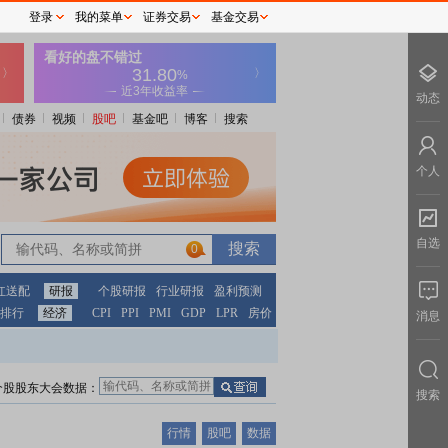
登录
我的菜单
证券交易
基金交易
动态
债券
视频
股吧
基金吧
博客
搜索
个人
自选
0
红送配
研报
个股研报
行业研报
盈利预测
排行
经济
CPI
PPI
PMI
GDP
LPR
房价
消息
个股股东大会数据：
搜索
行情
股吧
数据