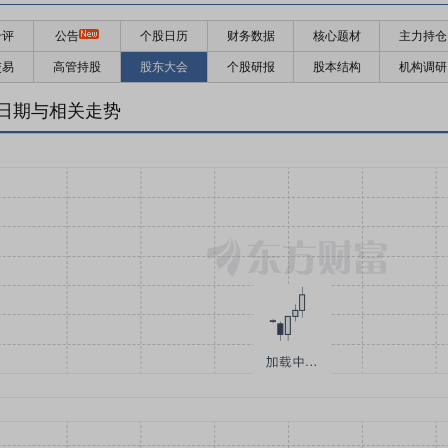
千评
公告
个股日历
财务数据
核心题材
主力持仓
交易
高管持股
股东大会
个股研报
股本结构
机构调研
日期与相关走势