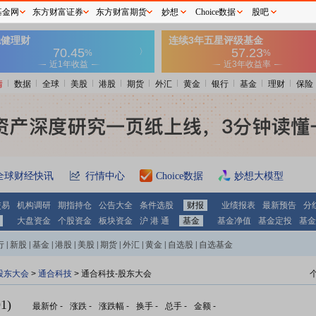
基金网
东方财富证券
东方财富期货
妙想
Choice数据
股吧
情
数据
全球
美股
港股
期货
外汇
黄金
银行
基金
理财
保险
全球财经快讯
行情中心
Choice数据
妙想大模型
交易
机构调研
期指持仓
公告大全
条件选股
财报
业绩报表
最新预告
分
大盘资金
个股资金
板块资金
沪 港 通
基金
基金净值
基金定投
基金
行
|
新股
|
基金
|
港股
|
美股
|
期货
|
外汇
|
黄金
|
自选股
|
自选基金
股东大会
>
通合科技
>
通合科技-股东大会
1)
最新价
-
涨跌
-
涨跌幅
-
换手
-
总手
-
金额
-