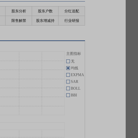
股东分析
股东户数
分红送配
限售解禁
股东增减持
行业研报
主图指标
无
均线
EXPMA
SAR
BOLL
BBI