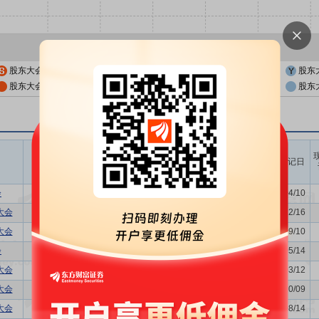
股东大会公告日
股东大会召开日
股东
股东大会公告日前一交易日
股东大会召开日前一交易日
股东
召开时间
议题涉及内容
股权登记日
开始日
结束日
会
利润分配方案,年度报告(摘要)...
2026/04/15
-
2026/04/10
大会
-
2025/12/22
-
2025/12/16
大会
发行公司债券的议案
2025/09/15
-
2025/09/10
会
利润分配方案,年度报告(摘要)...
2025/05/20
-
2025/05/14
大会
-
2025/03/18
-
2025/03/12
大会
-
2024/10/15
-
2024/10/09
大会
董事换届议案
2024/08/19
-
2024/08/14