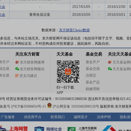
大会
-
2017/01/05
-
2016/12/30
大会
董事换届议案
2016/10/26
-
2016/10/21
数据来源：
东方财富Choice数据
多信息，与本站立场无关。东方财富网不保证该信息（包括但不限于文字、视频、音
并未经过本网站证实，不对您构成任何投资建议，据此操作，风险自担。
关注东方财富
天天基金
基金交易
关注天天基
券开户
基金开户
东方财富网微博
天天基金网
线交易
基金交易
东方财富网微信
天天基金网
券交易
活期宝
意见与建议
基金产品
扫一扫下载
稳健理财
APP
 经营证券期货业务许可证编号：913101046312860336 违法和不良信息举报:021-612
案号:沪ICP备05006054号-11
沪公网安备 31010402000120号
版权所有:东方财富
广告服务
供应商平台
联系我们
诚聘英才
法律声明
隐私保