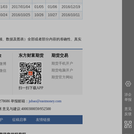
01/03
2017/01/04
01/05
01/06
2016/12/19
10/24
2016/10/25
10/26
10/27
2016/10/11
频、数据及图表）全部或者部分内容的准确性、真实
金
东方财富期货
期货交易
期货手机开户
微博
期货电脑开户
微信
期货官方网站
扫一扫下载APP
涉企
举报
78686 举报邮箱：
jubao@eastmoney.com
网
意见与建议:4000300059/952500
意见
反馈
护
征稿启事
友情链接