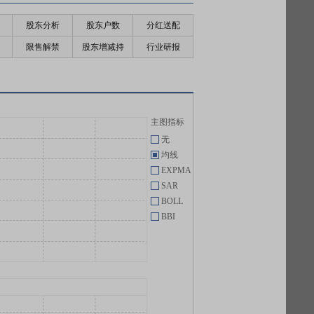
股东分析
股东户数
分红送配
限售解禁
股东增减持
行业研报
主图指标
无
均线
EXPMA
SAR
BOLL
BBI