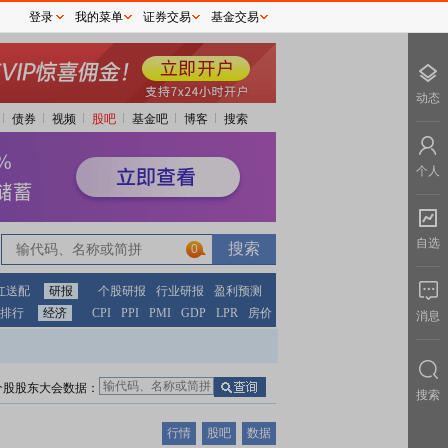
登录
我的菜单
证券交易
基金交易
动态
债券
视频
股吧
基金吧
博客
搜索
个人
自选
0
红送配
研报
个股研报
行业研报
盈利预测
排行
经济
CPI
PPI
PMI
GDP
LPR
房价
消息
个股股东大会数据：
搜索
行情
股吧
数据