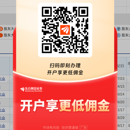
股东大会公告日
股东大会召开日
股东
股东大会公告日前一交易日
股东大会召开日前一交易日
股东
召开时间
议题涉及内容
股权登记日
开始日
结束日
大会
-
2026/07/30
-
2026/07/23
会
董事换届议案,关联交易议案,利...
2026/04/22
-
2026/04/15
大会
利润分配方案
2025/10/31
-
2025/10/24
会
关联交易议案,利润分配方案,年...
2025/06/27
-
2025/06/20
大会
-
2025/01/24
-
2025/01/17
大会
购并,利润分配方案
2024/09/05
-
2024/08/29
大会
-
2024/06/24
-
2024/06/17