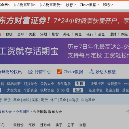
基金网
东方财富证券
东方财富期货
妙想
Choice数据
股吧
情
数据
全球
美股
港股
期货
外汇
黄金
银行
基金
理财
保险
全球财经快讯
行情中心
Choice数据
妙想大模型
交易
机构调研
期指持仓
公告大全
条件选股
财报
业绩报表
最新预告
分
大盘资金
个股资金
板块资金
沪 港 通
基金
基金净值
基金定投
基金
行
|
新股
|
基金
|
港股
|
美股
|
期货
|
外汇
|
黄金
|
自选股
|
自选基金
股东大会
>
今天国际
>
今天国际-股东大会
2)
最新价
-
涨跌
-
涨跌幅
-
换手
-
总手
-
金额
-