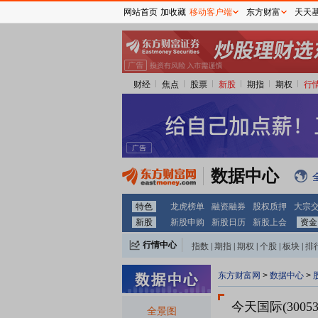
网站首页
加收藏
移动客户端
东方财富
天天
财经
焦点
股票
新股
期指
期权
行
数据中心
特色
龙虎榜单
融资融券
股权质押
大宗
新股
新股申购
新股日历
新股上会
资金
行情中心
指数
|
期指
|
期权
|
个股
|
板块
|
排
东方财富网
>
数据中心
>
今天国际(30053
全景图