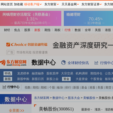
网站首页
加收藏
移动客户端
东方财富
天天基金网
东方财富证券
东方
财经
焦点
股票
新股
期指
期权
行情
数据
全球
美股
港股
数据中心
全球财经快讯
行情中
特色
龙虎榜单
融资融券
股权质押
大宗交易
机构调研
期指持仓
公告
新股
新股申购
新股日历
新股上会
资金
大盘资金
个股资金
板块
行情中心
指数
|
期指
|
期权
|
个股
|
板块
|
排行
|
新股
|
基金
|
港股
|
美股
|
期货
|
外汇
|
黄金
|
自选股
|
自选基金
东方财富网
>
数据中心
>
股东大会
>
美畅股份
>
美畅股份-
美畅股份(300861)
最新价
-
涨跌
-
涨跌
全景图