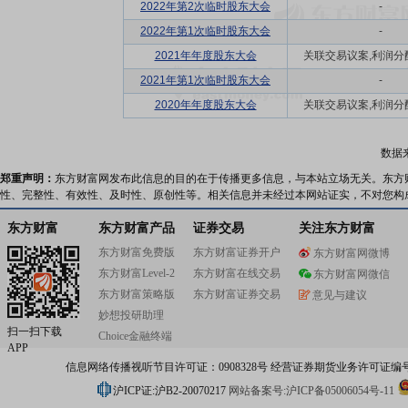
2022年第2次临时股东大会
-
2022年第1次临时股东大会
-
2021年年度股东大会
关联交易议案,利润分配方
2021年第1次临时股东大会
-
2020年年度股东大会
关联交易议案,利润分配方
数据
郑重声明：
东方财富网发布此信息的目的在于传播更多信息，与本站立场无关。东方
性、完整性、有效性、及时性、原创性等。相关信息并未经过本网站证实，不对您构
东方财富
东方财富产品
证券交易
关注东方财富
东方财富免费版
东方财富证券开户
东方财富网微博
东方财富Level-2
东方财富在线交易
东方财富网微信
东方财富策略版
东方财富证券交易
意见与建议
妙想投研助理
扫一扫下载
Choice金融终端
APP
信息网络传播视听节目许可证：0908328号 经营证券期货业务许可证编号：91310
沪ICP证:沪B2-20070217
网站备案号:沪ICP备05006054号-11