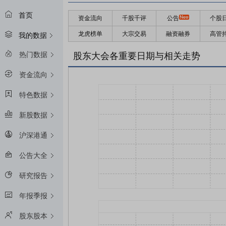
首页
资金流向
千股千评
公告
个股
龙虎榜单
大宗交易
融资融券
高管
我的数据
热门数据
股东大会各重要日期与相关走势
资金流向
特色数据
新股数据
沪深港通
公告大全
研究报告
年报季报
股东股本