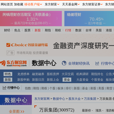
网站首页
加收藏
移动客户端
东方财富
天天基金网
东方财富证券
东方
财经
焦点
股票
新股
期指
期权
行情
数据
全球
美股
港股
数据中心
全球财经快讯
行情中
特色
龙虎榜单
融资融券
股权质押
大宗交易
机构调研
期指持仓
公告
新股
新股申购
新股日历
新股上会
资金
大盘资金
个股资金
板块
行情中心
指数
|
期指
|
期权
|
个股
|
板块
|
排行
|
新股
|
基金
|
港股
|
美股
|
期货
|
外汇
|
黄金
|
自选股
|
自选基金
东方财富网
>
数据中心
>
股东大会
>
万辰集团
>
万辰集团-
万辰集团(300972)
最新价
-
涨跌
-
涨跌
全景图