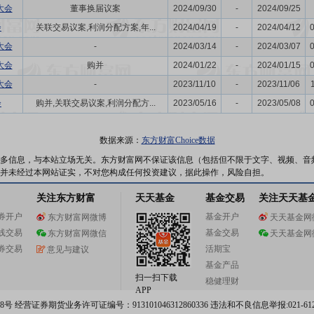
大会
董事换届议案
2024/09/30
-
2024/09/25
会
关联交易议案,利润分配方案,年...
2024/04/19
-
2024/04/12
大会
-
2024/03/14
-
2024/03/07
大会
购并
2024/01/22
-
2024/01/15
大会
-
2023/11/10
-
2023/11/06
会
购并,关联交易议案,利润分配方...
2023/05/16
-
2023/05/08
数据来源：
东方财富Choice数据
多信息，与本站立场无关。东方财富网不保证该信息（包括但不限于文字、视频、音
并未经过本网站证实，不对您构成任何投资建议，据此操作，风险自担。
关注东方财富
天天基金
基金交易
关注天天基
券开户
基金开户
东方财富网微博
天天基金网
线交易
基金交易
东方财富网微信
天天基金网
券交易
活期宝
意见与建议
基金产品
扫一扫下载
稳健理财
APP
 经营证券期货业务许可证编号：913101046312860336 违法和不良信息举报:021-612