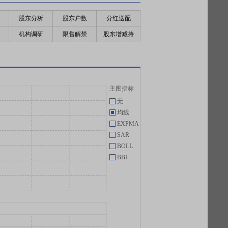
股东分析
股东户数
分红送配
机构调研
限售解禁
股东增减持
主图指标
无
均线
EXPMA
SAR
BOLL
BBI