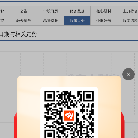
千评
公告
个股日历
财务数据
核心题材
主力持仓
交易
融资融券
高管持股
股东大会
个股研报
股本结构
日期与相关走势