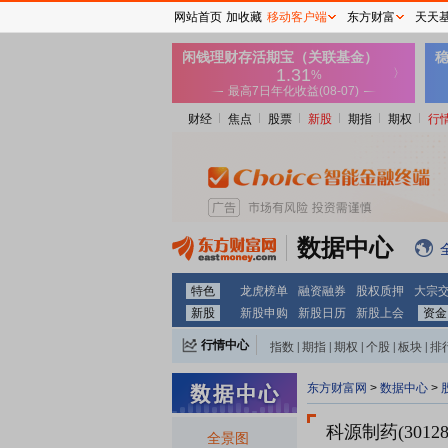
网站首页
加收藏
移动客户端
东方财富
天天
财经
焦点
股票
新股
期指
期权
行
数据中心
特色
龙虎榜单
融资融券
股权质押
大宗
新股
新股申购
新股日历
新股上会
资金
行情中心
指数
|
期指
|
期权
|
个股
|
板块
|
排
东方财富网
>
数据中心
>
科源制药(30128
全景图