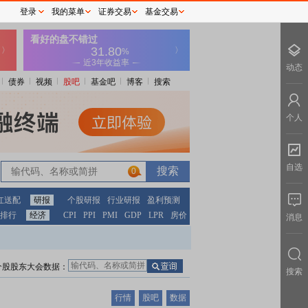
登录
我的菜单
证券交易
基金交易
动态
债券
视频
股吧
基金吧
博客
搜索
个人
自选
0
红送配
研报
个股研报
行业研报
盈利预测
排行
经济
CPI
PPI
PMI
GDP
LPR
房价
消息
个股股东大会数据：
搜索
行情
股吧
数据