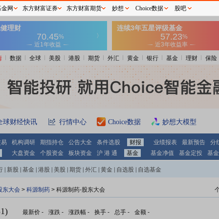
基金网
东方财富证券
东方财富期货
妙想
Choice数据
股吧
情
数据
全球
美股
港股
期货
外汇
黄金
银行
基金
理财
保险
全球财经快讯
行情中心
Choice数据
妙想大模型
交易
机构调研
期指持仓
公告大全
条件选股
财报
业绩报表
最新预告
分
大盘资金
个股资金
板块资金
沪 港 通
基金
基金净值
基金定投
基金
行
|
新股
|
基金
|
港股
|
美股
|
期货
|
外汇
|
黄金
|
自选股
|
自选基金
股东大会
>
科源制药
>
科源制药-股东大会
1)
最新价
-
涨跌
-
涨跌幅
-
换手
-
总手
-
金额
-