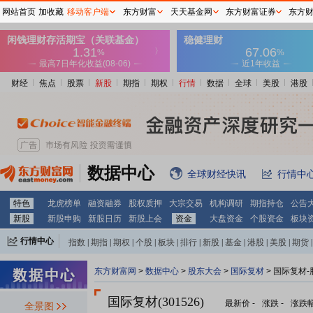
网站首页
加收藏
移动客户端
东方财富
天天基金网
东方财富证券
东方
财经
焦点
股票
新股
期指
期权
行情
数据
全球
美股
港股
数据中心
全球财经快讯
行情中
特色
龙虎榜单
融资融券
股权质押
大宗交易
机构调研
期指持仓
公告
新股
新股申购
新股日历
新股上会
资金
大盘资金
个股资金
板块
行情中心
指数
|
期指
|
期权
|
个股
|
板块
|
排行
|
新股
|
基金
|
港股
|
美股
|
期货
|
外汇
|
黄金
|
自选股
|
自选基金
东方财富网
>
数据中心
>
股东大会
>
国际复材
>
国际复材-
国际复材(301526)
最新价
-
涨跌
-
涨跌
全景图