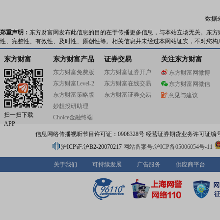
数据
郑重声明：
东方财富网发布此信息的目的在于传播更多信息，与本站立场无关。东方
性、完整性、有效性、及时性、原创性等。相关信息并未经过本网站证实，不对您构
东方财富
东方财富产品
证券交易
关注东方财富
东方财富免费版
东方财富证券开户
东方财富网微博
东方财富Level-2
东方财富在线交易
东方财富网微信
东方财富策略版
东方财富证券交易
意见与建议
妙想投研助理
扫一扫下载
Choice金融终端
APP
信息网络传播视听节目许可证：0908328号 经营证券期货业务许可证编号：91310
沪ICP证:沪B2-20070217
网站备案号:沪ICP备05006054号-11
关于我们
可持续发展
广告服务
供应商平台