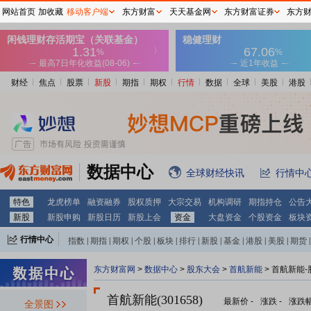
网站首页
加收藏
移动客户端
东方财富
天天基金网
东方财富证券
东方
财经
焦点
股票
新股
期指
期权
行情
数据
全球
美股
港股
数据中心
全球财经快讯
行情中
特色
龙虎榜单
融资融券
股权质押
大宗交易
机构调研
期指持仓
公告
新股
新股申购
新股日历
新股上会
资金
大盘资金
个股资金
板块
行情中心
指数
|
期指
|
期权
|
个股
|
板块
|
排行
|
新股
|
基金
|
港股
|
美股
|
期货
|
外汇
|
黄金
|
自选股
|
自选基金
东方财富网
>
数据中心
>
股东大会
>
首航新能
>
首航新能-
首航新能(301658)
最新价
-
涨跌
-
涨跌
全景图