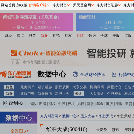
网站首页
加收藏
移动客户端
东方财富
天天基金网
东方财富证券
东方
财经
焦点
股票
新股
期指
期权
行情
数据
全球
美股
港股
数据中心
全球财经快讯
行情中
特色
龙虎榜单
融资融券
股权质押
大宗交易
机构调研
期指持仓
公告
新股
新股申购
新股日历
新股上会
资金
大盘资金
个股资金
板块
行情中心
指数
|
期指
|
期权
|
个股
|
板块
|
排行
|
新股
|
基金
|
港股
|
美股
|
期货
|
外汇
|
黄金
|
自选股
|
自选基金
东方财富网
>
数据中心
>
股东大会
>
华胜天成
>
华胜天成-
华胜天成(600410)
最新价
-
涨跌
-
涨跌
全景图