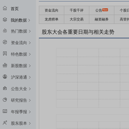
首页
资金流向
千股千评
公告
个股
龙虎榜单
大宗交易
融资融券
高管
我的数据
热门数据
股东大会各重要日期与相关走势
资金流向
特色数据
新股数据
沪深港通
公告大全
研究报告
年报季报
股东股本