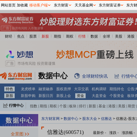
网站首页
加收藏
移动客户端
东方财富
天天基金网
东方财富证券
东方
财经
焦点
股票
新股
期指
期权
行情
数据
全球
美股
港股
数据中心
全球财经快讯
行情中
特色
龙虎榜单
融资融券
股权质押
大宗交易
机构调研
期指持仓
公告
新股
新股申购
新股日历
新股上会
资金
大盘资金
个股资金
板块
行情中心
指数
|
期指
|
期权
|
个股
|
板块
|
排行
|
新股
|
基金
|
港股
|
美股
|
期货
|
外汇
|
黄金
|
自选股
|
自选基金
东方财富网
>
数据中心
>
股东大会
>
信雅达
>
信雅达-股东
信雅达(600571)
最新价
-
涨跌
-
涨跌幅
-
全景图