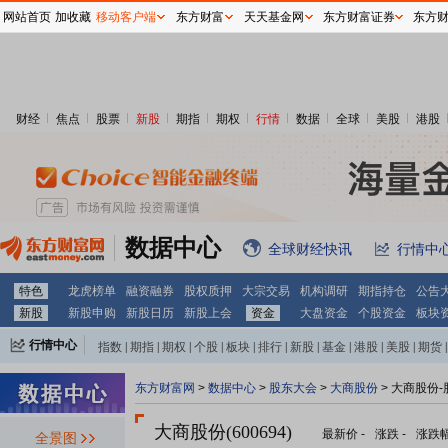
网站首页
加收藏
移动客户端
东方财富
天天基金网
东方财富证券
东方
财经
焦点
股票
新股
期指
期权
行情
数据
全球
美股
港股
数据中心
全球财经快讯
行情中
特色
龙虎榜单
融资融券
股权质押
大宗交易
机构调研
期指持仓
公告
新股
新股申购
新股日历
新股上会
资金
大盘资金
个股资金
板块
行情中心
指数
|
期指
|
期权
|
个股
|
板块
|
排行
|
新股
|
基金
|
港股
|
美股
|
期货
|
外汇
|
黄金
|
自选股
|
自选基金
东方财富网
>
数据中心
>
股东大会
>
大商股份
>
大商股份-
大商股份(600694)
最新价
-
涨跌
-
涨跌
全景图