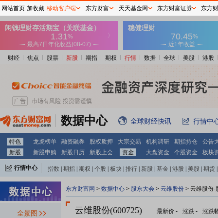
网站首页
加收藏
移动客户端
东方财富
天天基金网
东方财富证券
东方
财经
焦点
股票
新股
期指
期权
行情
数据
全球
美股
港股
数据中心
全球财经快讯
行情中
特色
龙虎榜单
融资融券
股权质押
大宗交易
机构调研
期指持仓
公告
新股
新股申购
新股日历
新股上会
资金
大盘资金
个股资金
板块
行情中心
指数
|
期指
|
期权
|
个股
|
板块
|
排行
|
新股
|
基金
|
港股
|
美股
|
期货
|
外汇
|
黄金
|
自选股
|
自选基金
东方财富网
>
数据中心
>
股东大会
>
云维股份
>
云维股份-
云维股份(600725)
最新价
-
涨跌
-
涨跌
全景图