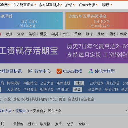
基金网
东方财富证券
东方财富期货
妙想
Choice数据
股吧
情
数据
全球
美股
港股
期货
外汇
黄金
银行
基金
理财
保险
全球财经快讯
行情中心
Choice数据
妙想大模型
交易
机构调研
期指持仓
公告大全
条件选股
财报
业绩报表
最新预告
分
大盘资金
个股资金
板块资金
沪 港 通
基金
基金净值
基金定投
基金
行
|
新股
|
基金
|
港股
|
美股
|
期货
|
外汇
|
黄金
|
自选股
|
自选基金
股东大会
>
安徽合力
>
安徽合力-股东大会
1)
最新价
-
涨跌
-
涨跌幅
-
换手
-
总手
-
金额
-