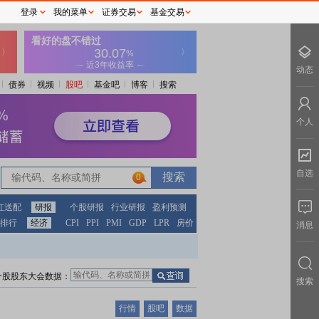
登录
我的菜单
证券交易
基金交易
动态
债券
视频
股吧
基金吧
博客
搜索
个人
自选
0
红送配
研报
个股研报
行业研报
盈利预测
排行
经济
CPI
PPI
PMI
GDP
LPR
房价
消息
个股股东大会数据：
搜索
行情
股吧
数据