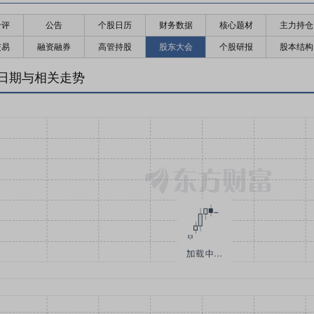
千评
公告
个股日历
财务数据
核心题材
主力持仓
交易
融资融券
高管持股
股东大会
个股研报
股本结构
日期与相关走势