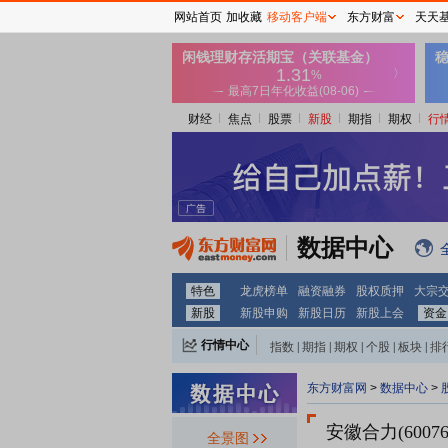
网站首页
加收藏
移动客户端
东方财富
天天
财经
焦点
股票
新股
期指
期权
行
数据中心
特色
龙虎榜单
融资融券
股权质押
大宗
新股
新股申购
新股日历
新股上会
资金
行情中心
指数
|
期指
|
期权
|
个股
|
板块
|
排
东方财富网
>
数据中心
>
安徽合力(60076
全景图