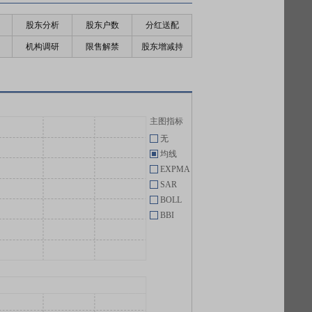
股东分析
股东户数
分红送配
机构调研
限售解禁
股东增减持
主图指标
无
均线
EXPMA
SAR
BOLL
BBI