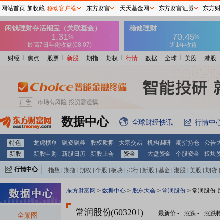
网站首页
加收藏
移动客户端
东方财富
天天基金网
东方财富证券
东方
财经
焦点
股票
新股
期指
期权
行情
数据
全球
美股
港股
数据中心
全球财经快讯
行情中
特色
龙虎榜单
融资融券
股权质押
大宗交易
机构调研
期指持仓
公告
新股
新股申购
新股日历
新股上会
资金
大盘资金
个股资金
板块
行情中心
指数
|
期指
|
期权
|
个股
|
板块
|
排行
|
新股
|
基金
|
港股
|
美股
|
期货
|
外汇
|
黄金
|
自选股
|
自选基金
东方财富网
>
数据中心
>
股东大会
>
常润股份
>
常润股份-
常润股份(603201)
最新价
-
涨跌
-
涨跌
全景图