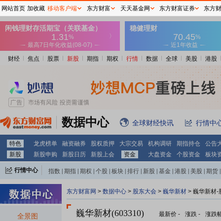
网站首页
加收藏
移动客户端
东方财富
天天基金网
东方财富证券
东方
财经
焦点
股票
新股
期指
期权
行情
数据
全球
美股
港股
数据中心
全球财经快讯
行情中
特色
龙虎榜单
融资融券
股权质押
大宗交易
机构调研
期指持仓
公告
新股
新股申购
新股日历
新股上会
资金
大盘资金
个股资金
板块
行情中心
指数
|
期指
|
期权
|
个股
|
板块
|
排行
|
新股
|
基金
|
港股
|
美股
|
期货
|
外汇
|
黄金
|
自选股
|
自选基金
东方财富网
>
数据中心
>
股东大会
>
巍华新材
>
巍华新材-
巍华新材(603310)
最新价
-
涨跌
-
涨跌
全景图