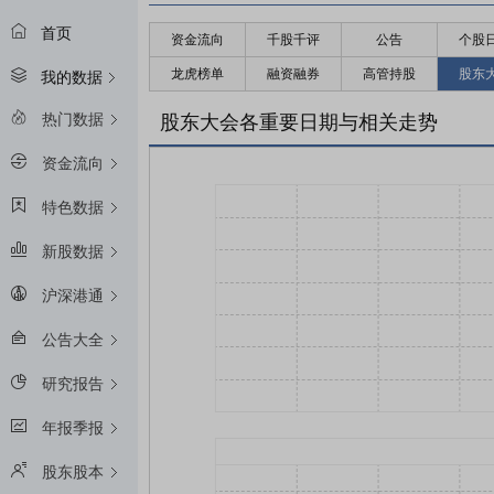
首页
资金流向
千股千评
公告
个股
龙虎榜单
融资融券
高管持股
股东
我的数据
热门数据
股东大会各重要日期与相关走势
资金流向
特色数据
新股数据
沪深港通
公告大全
研究报告
年报季报
股东股本