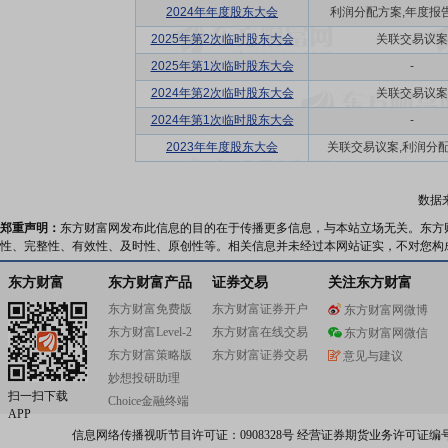
2024年年度股东大会
利润分配方案,年度报告(
2025年第2次临时股东大会
关联交易议案
2025年第1次临时股东大会
-
2024年第2次临时股东大会
关联交易议案
2024年第1次临时股东大会
-
2023年年度股东大会
关联交易议案,利润分配方
数据
郑重声明：
东方财富网发布此信息的目的在于传播更多信息，与本站立场无关。东方
性、完整性、有效性、及时性、原创性等。相关信息并未经过本网站证实，不对您构
东方财富
东方财富产品
证券交易
关注东方财富
东方财富免费版
东方财富证券开户
东方财富网微博
东方财富Level-2
东方财富在线交易
东方财富网微信
东方财富策略版
东方财富证券交易
意见与建议
妙想投研助理
扫一扫下载
Choice金融终端
APP
信息网络传播视听节目许可证：0908328号 经营证券期货业务许可证编号：91310