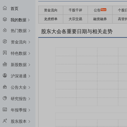
首页
资金流向
千股千评
公告
个股
龙虎榜单
大宗交易
融资融券
高管
我的数据
热门数据
股东大会各重要日期与相关走势
资金流向
特色数据
新股数据
沪深港通
公告大全
研究报告
年报季报
股东股本