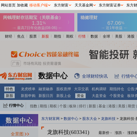
网站首页
加收藏
移动客户端
东方财富
天天基金网
东方财富证券
东方
财经
焦点
股票
新股
期指
期权
行情
数据
全球
美股
港股
数据中心
全球财经快讯
行情中
特色
龙虎榜单
融资融券
股权质押
大宗交易
机构调研
期指持仓
公告
新股
新股申购
新股日历
新股上会
资金
大盘资金
个股资金
板块
行情中心
指数
|
期指
|
期权
|
个股
|
板块
|
排行
|
新股
|
基金
|
港股
|
美股
|
期货
|
外汇
|
黄金
|
自选股
|
自选基金
东方财富网
>
数据中心
>
股东大会
>
龙旗科技
>
龙旗科技-
龙旗科技(603341)
最新价
-
涨跌
-
涨跌
全景图