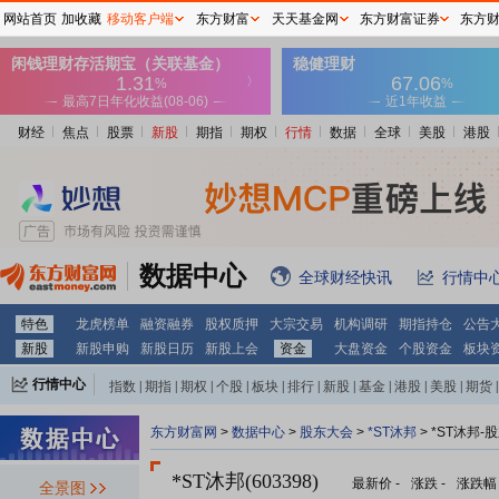
网站首页
加收藏
移动客户端
东方财富
天天基金网
东方财富证券
东方
财经
焦点
股票
新股
期指
期权
行情
数据
全球
美股
港股
数据中心
全球财经快讯
行情中
特色
龙虎榜单
融资融券
股权质押
大宗交易
机构调研
期指持仓
公告
新股
新股申购
新股日历
新股上会
资金
大盘资金
个股资金
板块
行情中心
指数
|
期指
|
期权
|
个股
|
板块
|
排行
|
新股
|
基金
|
港股
|
美股
|
期货
|
外汇
|
黄金
|
自选股
|
自选基金
东方财富网
>
数据中心
>
股东大会
>
*ST沐邦
>
*ST沐邦-
*ST沐邦(603398)
最新价
-
涨跌
-
涨跌幅
全景图