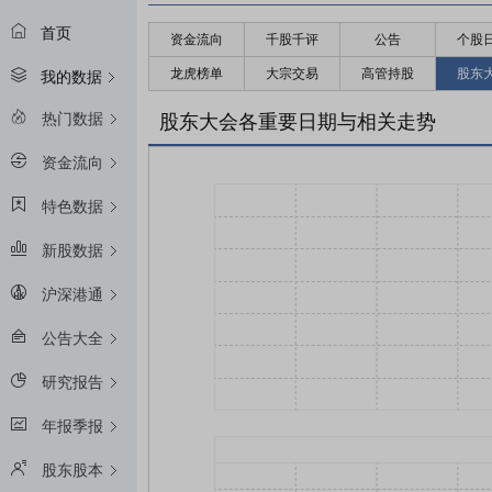
首页
资金流向
千股千评
公告
个股
龙虎榜单
大宗交易
高管持股
股东
我的数据
热门数据
股东大会各重要日期与相关走势
资金流向
特色数据
新股数据
沪深港通
公告大全
研究报告
年报季报
股东股本