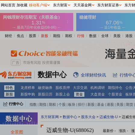
网站首页
加收藏
移动客户端
东方财富
天天基金网
东方财富证券
东方
财经
焦点
股票
新股
期指
期权
行情
数据
全球
美股
港股
数据中心
全球财经快讯
行情中
特色
龙虎榜单
融资融券
股权质押
大宗交易
机构调研
期指持仓
公告
新股
新股申购
新股日历
新股上会
资金
大盘资金
个股资金
板块
行情中心
指数
|
期指
|
期权
|
个股
|
板块
|
排行
|
新股
|
基金
|
港股
|
美股
|
期货
|
外汇
|
黄金
|
自选股
|
自选基金
东方财富网
>
数据中心
>
股东大会
>
迈威生物-U
>
迈威生物
迈威生物-U(688062)
最新价
-
涨跌
-
涨
全景图