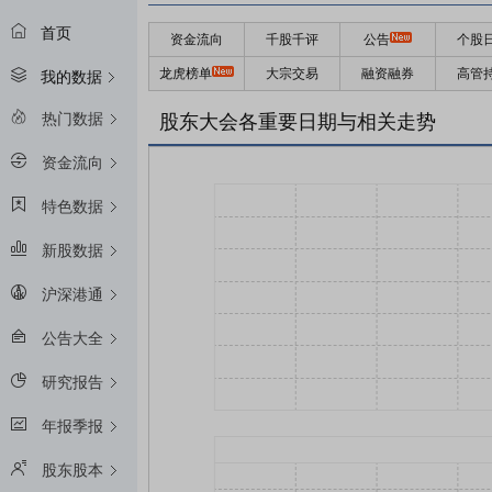
首页
资金流向
千股千评
公告
个股
龙虎榜单
大宗交易
融资融券
高管
我的数据
热门数据
股东大会各重要日期与相关走势
资金流向
特色数据
新股数据
沪深港通
公告大全
研究报告
年报季报
股东股本