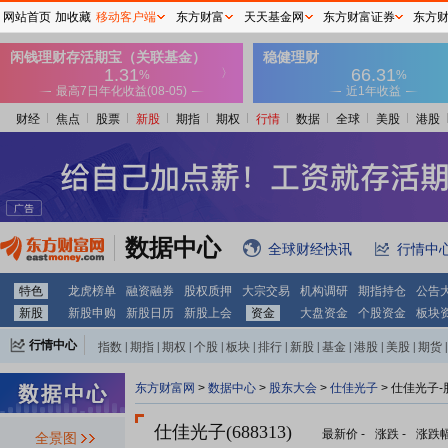
网站首页
加收藏
移动客户端
东方财富
天天基金网
东方财富证券
东方
财经
焦点
股票
新股
期指
期权
行情
数据
全球
美股
港股
数据中心
全球财经快讯
行情中
特色
龙虎榜单
融资融券
股权质押
大宗交易
机构调研
期指持仓
公告
新股
新股申购
新股日历
新股上会
资金
大盘资金
个股资金
板块
行情中心
指数
|
期指
|
期权
|
个股
|
板块
|
排行
|
新股
|
基金
|
港股
|
美股
|
期货
|
外汇
|
黄金
|
自选股
|
自选基金
东方财富网
>
数据中心
>
股东大会
>
仕佳光子
>
仕佳光子-
仕佳光子(688313)
最新价
-
涨跌
-
涨跌
全景图