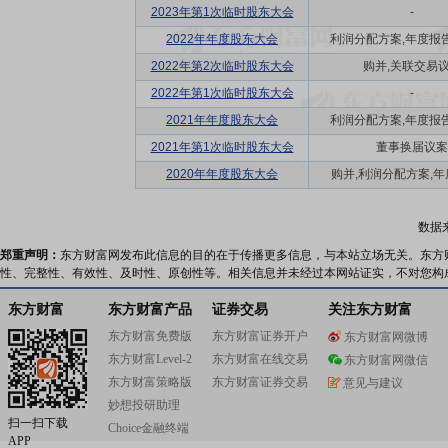
2023年第1次临时股东大会
-
2022年年度股东大会
利润分配方案,年度报告(
2022年第2次临时股东大会
购并,关联交易
2022年第1次临时股东大会
-
2021年年度股东大会
利润分配方案,年度报告(
2021年第1次临时股东大会
董事换届议案
2020年年度股东大会
购并,利润分配方案,年度
数据
郑重声明：
东方财富网发布此信息的目的在于传播更多信息，与本站立场无关。东方
性、完整性、有效性、及时性、原创性等。相关信息并未经过本网站证实，不对您构
东方财富
东方财富产品
证券交易
关注东方财富
东方财富免费版
东方财富证券开户
东方财富网微博
东方财富Level-2
东方财富在线交易
东方财富网微信
东方财富策略版
东方财富证券交易
意见与建议
妙想投研助理
扫一扫下载
Choice金融终端
APP