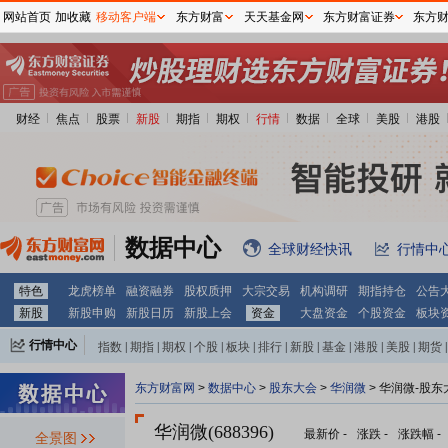
网站首页
加收藏
移动客户端
东方财富
天天基金网
东方财富证券
东方
财经
焦点
股票
新股
期指
期权
行情
数据
全球
美股
港股
数据中心
全球财经快讯
行情中
特色
龙虎榜单
融资融券
股权质押
大宗交易
机构调研
期指持仓
公告
新股
新股申购
新股日历
新股上会
资金
大盘资金
个股资金
板块
行情中心
指数
|
期指
|
期权
|
个股
|
板块
|
排行
|
新股
|
基金
|
港股
|
美股
|
期货
|
外汇
|
黄金
|
自选股
|
自选基金
东方财富网
>
数据中心
>
股东大会
>
华润微
>
华润微-股东
华润微(688396)
最新价
-
涨跌
-
涨跌幅
-
全景图