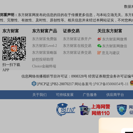
数据
郑重声明：
东方财富网发布此信息的目的在于传播更多信息，与本站立场无关。东方
性、完整性、有效性、及时性、原创性等。相关信息并未经过本网站证实，不对您构
东方财富
东方财富产品
证券交易
关注东方财富
东方财富免费版
东方财富证券开户
东方财富网微博
东方财富Level-2
东方财富在线交易
东方财富网微信
东方财富策略版
东方财富证券交易
意见与建议
妙想投研助理
扫一扫下载
Choice金融终端
APP
信息网络传播视听节目许可证：0908328号 经营证券期货业务许可证编号：91310
沪ICP证:沪B2-20070217
网站备案号:沪ICP备05006054号-11
关于我们
可持续发展
广告服务
供应商平台