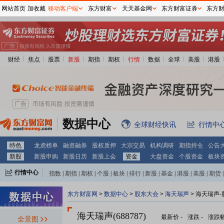
网站首页
加收藏
移动客户端
东方财富
天天基金网
东方财富证券
东方
财经
焦点
股票
新股
期指
期权
行情
数据
全球
美股
港股
数据中心
全球财经快讯
行情中
特色
龙虎榜单
融资融券
股权质押
大宗交易
机构调研
期指持仓
公告
新股
新股申购
新股日历
新股上会
资金
大盘资金
个股资金
板块
行情中心
指数
|
期指
|
期权
|
个股
|
板块
|
排行
|
新股
|
基金
|
港股
|
美股
|
期货
|
外汇
|
黄金
|
自选股
|
自选基金
东方财富网
>
数据中心
>
股东大会
>
海天瑞声
>
海天瑞声-
海天瑞声(688787)
最新价
-
涨跌
-
涨跌
全景图