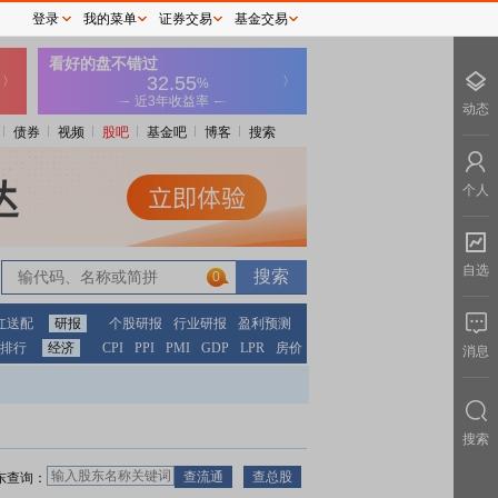
登录
我的菜单
证券交易
基金交易
动态
债券
视频
股吧
基金吧
博客
搜索
个人
自选
0
红送配
研报
个股研报
行业研报
盈利预测
排行
经济
CPI
PPI
PMI
GDP
LPR
房价
消息
搜索
东查询：