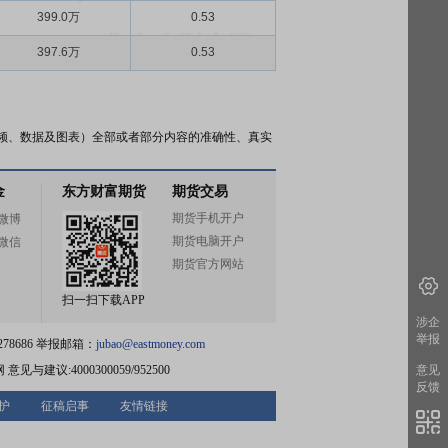
399.0万
0.53
397.6万
0.53
频、数据及图表）全部或者部分内容的准确性、真实
金
东方财富期货
期货交易
期货手机开户
微博
期货电脑开户
微信
期货官方网站
扫一扫下载APP
涉企
举报
78686 举报邮箱：
jubao@eastmoney.com
网
意见与建议:4000300059/952500
意见
反馈
护
征稿启事
友情链接