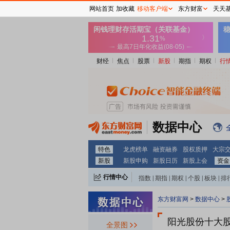
网站首页
加收藏
移动客户端
东方财富
天天
财经
焦点
股票
新股
期指
期权
行
数据中心
特色
龙虎榜单
融资融券
股权质押
大宗
新股
新股申购
新股日历
新股上会
资金
行情中心
指数
|
期指
|
期权
|
个股
|
板块
|
排
东方财富网
>
数据中心
>
阳光股份十大
全景图