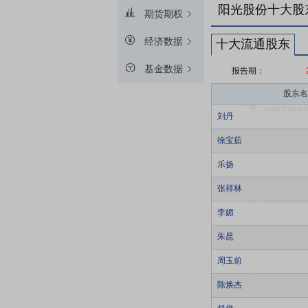
阳光股份十大股
期货期权
经济数据
十大流通股东
基金数据
报告期：
股东名
刘丹
徐宝茹
乐扬
张祥林
李媚
朱昆
周玉前
陈焕杰