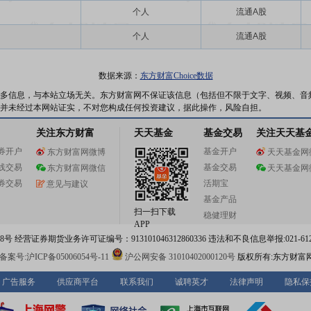
个人
流通A股
个人
流通A股
数据来源：
东方财富Choice数据
多信息，与本站立场无关。东方财富网不保证该信息（包括但不限于文字、视频、音
并未经过本网站证实，不对您构成任何投资建议，据此操作，风险自担。
关注东方财富
天天基金
基金交易
关注天天基
券开户
基金开户
东方财富网微博
天天基金网
线交易
基金交易
东方财富网微信
天天基金网
券交易
活期宝
意见与建议
基金产品
扫一扫下载
稳健理财
APP
 经营证券期货业务许可证编号：913101046312860336 违法和不良信息举报:021-612
案号:沪ICP备05006054号-11
沪公网安备 31010402000120号
版权所有:东方财富
广告服务
供应商平台
联系我们
诚聘英才
法律声明
隐私保