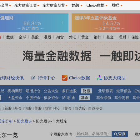
基金网
东方财富证券
东方财富期货
妙想
Choice数据
股吧
情
数据
全球
美股
港股
期货
外汇
黄金
银行
基金
理财
保险
全球财经快讯
行情中心
Choice数据
妙想大模型
交易
机构调研
期指持仓
公告大全
条件选股
财报
业绩报表
最新预告
分
大盘资金
个股资金
板块资金
沪 港 通
基金
基金净值
基金定投
基金
行
|
新股
|
基金
|
港股
|
美股
|
期货
|
外汇
|
黄金
|
自选股
|
自选基金
股东分析
>
阳光股份
>
阳光股份-十大股东
股东一览
个股股东查询：
股