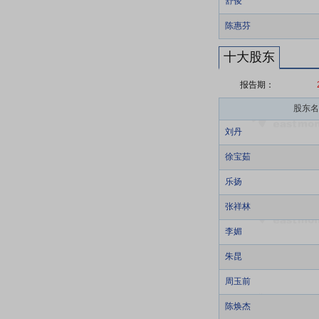
舒俊
陈惠芬
十大股东
报告期：
股东名
刘丹
徐宝茹
乐扬
张祥林
李媚
朱昆
周玉前
陈焕杰