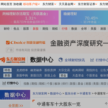
网站首页
加收藏
移动客户端
东方财富
天天基金网
东方财富证券
东方
财经
焦点
股票
新股
期指
期权
行情
数据
全球
美股
港股
数据中心
全球财经快讯
行情中
特色
龙虎榜单
融资融券
股权质押
大宗交易
机构调研
期指持仓
公告
新股
新股申购
新股日历
新股上会
资金
大盘资金
个股资金
板块
行情中心
指数
|
期指
|
期权
|
个股
|
板块
|
排行
|
新股
|
基金
|
港股
|
美股
|
期货
|
外汇
|
黄金
|
自选股
|
自选基金
东方财富网
>
数据中心
>
股东分析
>
中通客车
>
中通客车-
中通客车十大股东一览
个
全景图