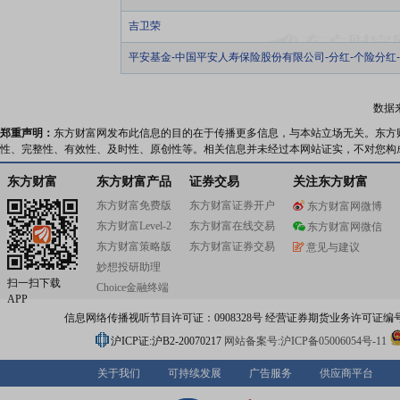
吉卫荣
平安基金-中国平安人寿保险股份有限公司-分红-个险分红
数据
郑重声明：
东方财富网发布此信息的目的在于传播更多信息，与本站立场无关。东方
性、完整性、有效性、及时性、原创性等。相关信息并未经过本网站证实，不对您构
东方财富
东方财富产品
证券交易
关注东方财富
东方财富免费版
东方财富证券开户
东方财富网微博
东方财富Level-2
东方财富在线交易
东方财富网微信
东方财富策略版
东方财富证券交易
意见与建议
妙想投研助理
扫一扫下载
Choice金融终端
APP
信息网络传播视听节目许可证：0908328号 经营证券期货业务许可证编号：91310
沪ICP证:沪B2-20070217
网站备案号:沪ICP备05006054号-11
关于我们
可持续发展
广告服务
供应商平台