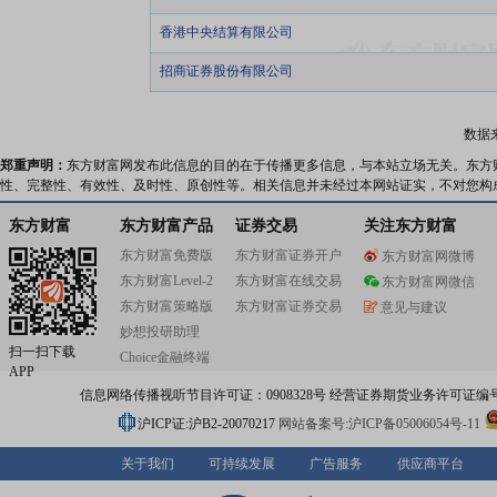
香港中央结算有限公司
招商证券股份有限公司
数据
郑重声明：
东方财富网发布此信息的目的在于传播更多信息，与本站立场无关。东方
性、完整性、有效性、及时性、原创性等。相关信息并未经过本网站证实，不对您构
东方财富
东方财富产品
证券交易
关注东方财富
东方财富免费版
东方财富证券开户
东方财富网微博
东方财富Level-2
东方财富在线交易
东方财富网微信
东方财富策略版
东方财富证券交易
意见与建议
妙想投研助理
扫一扫下载
Choice金融终端
APP
信息网络传播视听节目许可证：0908328号 经营证券期货业务许可证编号：91310
沪ICP证:沪B2-20070217
网站备案号:沪ICP备05006054号-11
关于我们
可持续发展
广告服务
供应商平台