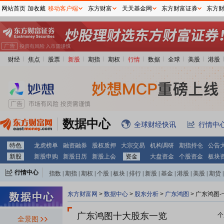
网站首页
加收藏
移动客户端
东方财富
天天基金网
东方财富证券
东方
财经
焦点
股票
新股
期指
期权
行情
数据
全球
美股
港股
数据中心
全球财经快讯
行情中
特色
龙虎榜单
融资融券
股权质押
大宗交易
机构调研
期指持仓
公告
新股
新股申购
新股日历
新股上会
资金
大盘资金
个股资金
板块
行情中心
指数
|
期指
|
期权
|
个股
|
板块
|
排行
|
新股
|
基金
|
港股
|
美股
|
期货
|
外汇
|
黄金
|
自选股
|
自选基金
东方财富网
>
数据中心
>
股东分析
>
广东鸿图
>
广东鸿图-
广东鸿图十大股东一览
个
全景图