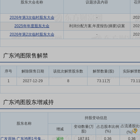
股东大会名称
议题涉及内容
召
2026年第3次临时股东大会
-
202
2025年年度股东大会
利润分配方案,年度报告(摘要)议案
202
2026年第2次临时股东大会
-
202
广东鸿图限售解禁
序号
解除限售日期
该批次解禁股东数
解禁数量(股)
实际解禁数
1
2027-12-29
8
73.11万
73.1
广东鸿图股东增减持
持股变动信息
股东名称
占流通股比
变动数量(万
占总股本比例
增减
股)
(%)
(%)
广发原驰·广东鸿图1号集合资产管理计划
减持
187.81
0.36
0.36