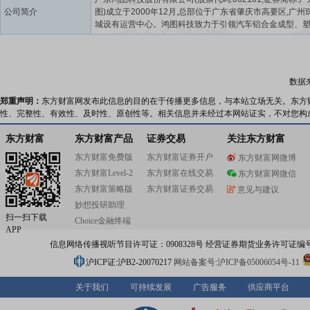
公司简介
图)成立于2000年12月,总部位于广东省肇庆市高要区,广州
城设有运营中心。鸿图科技致力于引领汽车铝合金成型、
面处理、材料研发及智能化集成技术产品的研发、开发与制
中国汽车零部件制造50强企业。质量领先是成就一流产业
基石,鸿图科技始终视质量为企业生命,公司坚持以“优质高
进创新、永恒追求”的质量方针,以“质量第一、效益优先”的
数据
念,以“一次把工作做好”的质量观和工作态度,从企业的使命出
盲目追求速度。
郑重声明：
东方财富网发布此信息的目的在于传播更多信息，与本站立场无关。东方
性、完整性、有效性、及时性、原创性等。相关信息并未经过本网站证实，不对您构
东方财富
东方财富产品
证券交易
关注东方财富
东方财富免费版
东方财富证券开户
东方财富网微博
东方财富Level-2
东方财富在线交易
东方财富网微信
东方财富策略版
东方财富证券交易
意见与建议
妙想投研助理
扫一扫下载
Choice金融终端
APP
信息网络传播视听节目许可证：0908328号 经营证券期货业务许可证编号：91310
沪ICP证:沪B2-20070217
网站备案号:沪ICP备05006054号-11
关于我们
可持续发展
广告服务
供应商平台