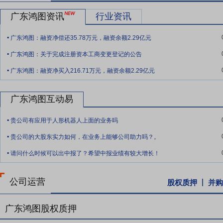
强企业”（第59位），系国家商务部和国家发展和改革委员会联合认定
会压铸分会副理事长单位、广东省汽车行业协会常务理事单位，为“中国
广东鸿图资讯
行业资讯
产品屡获“广东省重点新产品”、“广东省高新技术产品”、“广东省自主
.
牌影响力与行业公信力持续彰显。
广东鸿图：融资净偿还35.78万元，融资余额2.29亿元
.
要点11：
平台与人才技能水平领先
公司控股股东为广东省粤科金融集
广东鸿图：关于完成注册资本工商变更登记的公告
.
台，雄厚的股东背景为公司带来了显著的品牌背书、资源协同、资本运
广东鸿图：融资净买入216.71万元，融资余额2.29亿元
推进。
要点12：
生产管理与品质保障能力强
公司已通过ISO9001、IATF1
广东鸿图互动易
家体系认证，获得福特Q1认证及北美通用BIQS认可，建立了一整套严
.
西格玛管理与精益生产体系，积极构建全员参与的质量管理文化，持续
贵公司有应用于人形机器人上面的业务吗
.
卓越绩效管理模式，公司形成了严密的质量保障闭环，有效支撑质量水
贵公司的大股东实力如何，在业务上能够公司助力吗？。
.
要点13：
产品多元，产业链合作紧密
公司产品谱系广泛覆盖燃油汽车
请问什么时候可以出中报了？希望中报业绩有较大增长！
零部件，以及新能源汽车车身与底盘结构件、三电系统（电池、电机、
沿产品，并延伸至低空飞行器机身、动力系统壳体等新兴应用领域，紧
公司运营
股权质押
并购
高地并加速产品结构转型升级，率先成功开发多款前舱、后地板及电池
要点14：
拟2亿元增资控股子公司宝龙汽车
2018年8月3日公告,公
广东鸿图股权质押
1,400万元计入注册资本,剩余18,600万元计入资本公积;完成增资后