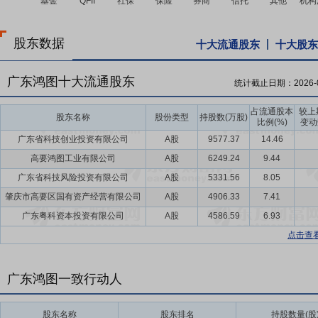
股东数据
十大流通股东
十大股东
广东鸿图十大流通股东
统计截止日期：
2026-
占流通股本
较上
股东名称
股份类型
持股数(万股)
比例(%)
变动
广东省科技创业投资有限公司
A股
9577.37
14.46
高要鸿图工业有限公司
A股
6249.24
9.44
广东省科技风险投资有限公司
A股
5331.56
8.05
肇庆市高要区国有资产经营有限公司
A股
4906.33
7.41
广东粤科资本投资有限公司
A股
4586.59
6.93
点击查
广东鸿图一致行动人
股东名称
股东排名
持股数量(股