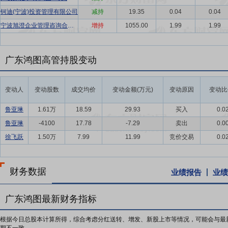
钶迪(宁波)投资管理有限公司
减持
19.35
0.04
0.04
宁波旭澄企业管理咨询合伙企业(有限合伙)
增持
1055.00
1.99
1.99
广东鸿图高管持股变动
变动人
变动股数
成交均价
变动金额(万元)
变动原因
变动比
鲁亚琳
1.61万
18.59
29.93
买入
0.0
鲁亚琳
-4100
17.78
-7.29
卖出
0.0
徐飞跃
1.50万
7.99
11.99
竞价交易
0.0
财务数据
业绩报告
业绩
广东鸿图最新财务指标
根据今日总股本计算所得，综合考虑分红送转、增发、新股上市等情况，可能会与最