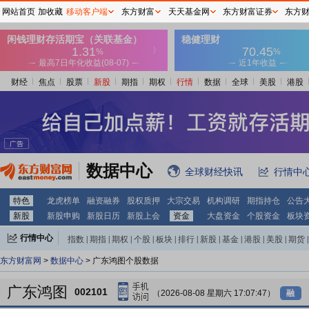
网站首页
加收藏
移动客户端
东方财富
天天基金网
东方财富证券
东方
财经
焦点
股票
新股
期指
期权
行情
数据
全球
美股
港股
数据中心
全球财经快讯
行情中
特色
龙虎榜单
融资融券
股权质押
大宗交易
机构调研
期指持仓
公告
新股
新股申购
新股日历
新股上会
资金
大盘资金
个股资金
板块
行情中心
指数
|
期指
|
期权
|
个股
|
板块
|
排行
|
新股
|
基金
|
港股
|
美股
|
期货
|
外汇
|
黄金
|
自选股
|
自选基金
东方财富网
>
数据中心
> 广东鸿图个股数据
广东鸿图
002101
（2026-08-08 星期六 17:07:47）
融