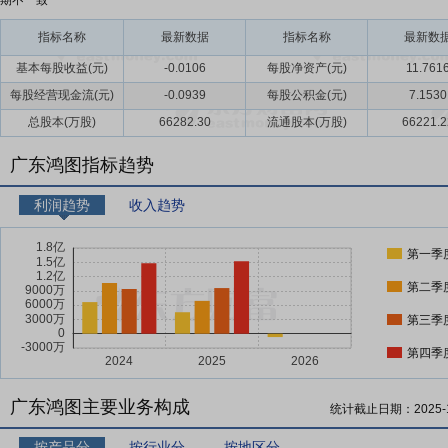
期不一致
指标名称
最新数据
指标名称
最新数
基本每股收益(元)
-0.0106
每股净资产(元)
11.761
每股经营现金流(元)
-0.0939
每股公积金(元)
7.1530
总股本(万股)
66282.30
流通股本(万股)
66221.2
广东鸿图指标趋势
利润趋势
收入趋势
第一季
第二季
第三季
第四季
广东鸿图主要业务构成
统计截止日期：
2025-
按产品分
按行业分
按地区分