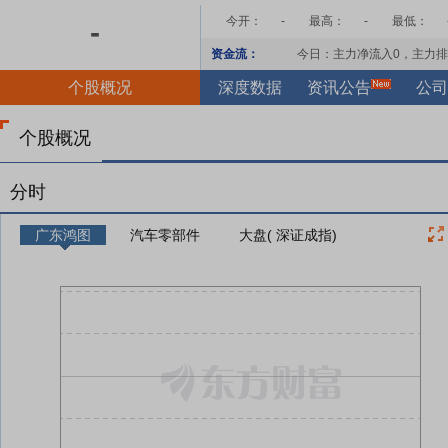
今开：
-
最高：
-
最低：
-
资金流：
今日：主力净流入
0
，主力排
个股概况
深度数据
资讯公告
公司
个股概况
分时
广东鸿图
汽车零部件
大盘( 深证成指)