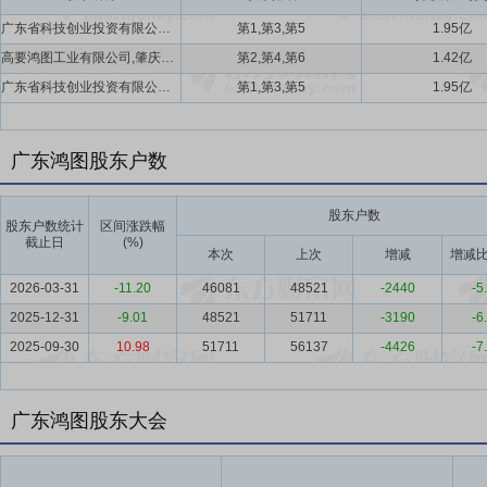
广东省科技创业投资有限公司,广东省科技风险投资有限公司,广东粤科资本投资有限公司
第1,第3,第5
1.95亿
高要鸿图工业有限公司,肇庆市高要区国有资产经营有限公司,肇庆市高要区高宏产业投资发展集团有限公司
第2,第4,第6
1.42亿
广东省科技创业投资有限公司,广东省科技风险投资有限公司,广东粤科资本投资有限公司
第1,第3,第5
1.95亿
广东鸿图股东户数
股东户数
股东户数统计
区间涨跌幅
截止日
(%)
本次
上次
增减
增减比
2026-03-31
-11.20
46081
48521
-2440
-5
2025-12-31
-9.01
48521
51711
-3190
-6
2025-09-30
10.98
51711
56137
-4426
-7
广东鸿图股东大会