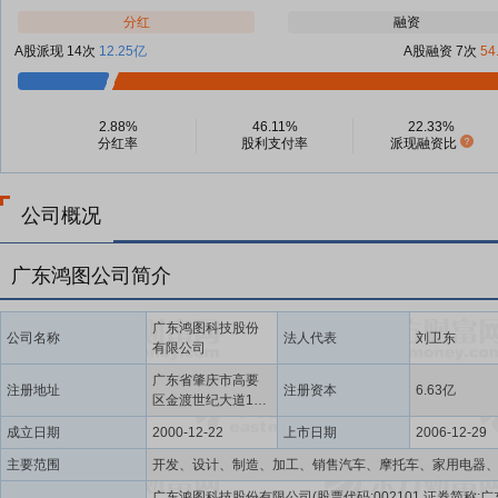
分红
融资
A股派现 14次
12.25亿
A股融资 7次
54
2.88%
46.11%
22.33%
分红率
股利支付率
派现融资比
公司概况
广东鸿图公司简介
广东鸿图科技股份
公司名称
法人代表
刘卫东
有限公司
广东省肇庆市高要
注册地址
注册资本
6.63亿
区金渡世纪大道168
号
成立日期
2000-12-22
上市日期
2006-12-29
主要范围
广东鸿图科技股份有限公司(股票代码:002101,证券简称:广