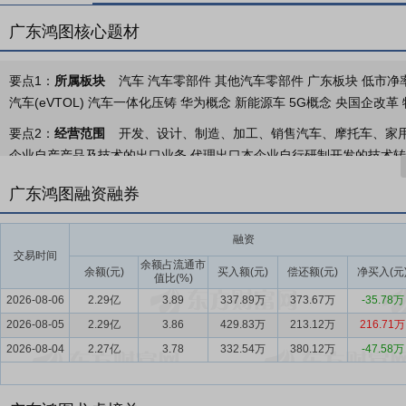
广东鸿图核心题材
要点1：
所属板块
汽车 汽车零部件 其他汽车零部件 广东板块 低市净率
汽车(eVTOL) 汽车一体化压铸 华为概念 新能源车 5G概念 央国企改革
要点2：
经营范围
开发、设计、制造、加工、销售汽车、摩托车、家
企业自产产品及技术的出口业务,代理出口本企业自行研制开发的技术
配件及技术的进口业务(国家限定公司经营和国家禁止进出口的商品除外
广东鸿图融资融券
要点3：
精密轻合金零部件成型制造业务
公司致力于精密铝/镁合金
车以及通讯和机电行业。
融资
交易时间
要点4：
汽车内外饰产品制造业务
宁波四维尔主要从事汽车内外装饰
余额占流通市
余额(元)
买入额(元)
偿还额(元)
净买入(元
值比(%)
车。
2026-08-06
2.29亿
3.89
337.89万
373.67万
-35.78万
要点5：
汽车零部件行业
2025年，在国家宏观调控与市场内生动力
2026-08-05
2.29亿
3.86
429.83万
213.12万
216.71万
部件企业盈利能力形成显著冲击。整车厂为抢占市场份额，普遍推行降
2026-08-04
2.27亿
3.78
332.54万
380.12万
-47.58万
端车型供给大幅增加，行业整体毛利水平持续走低，核心零部件供应商
游主机厂强势压价、账期拉长，进一步压缩盈利空间。