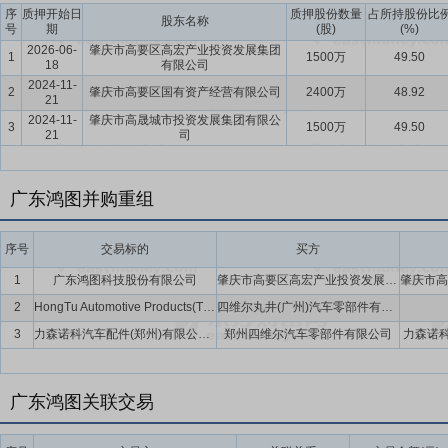
本次增资能够大幅提升宝龙汽车的生产能力,有效降低宝龙汽车的资产负
序
质押开始日
质押股份数量
占所持股份比
股东名称
号
期
(股)
(%)
2026-06-
肇庆市高要区高宏产业投资发展集团
1
1500万
49.50
18
有限公司
2024-11-
2
肇庆市高要区国有资产经营有限公司
2400万
48.92
21
2024-11-
肇庆市高晟城市投资发展集团有限公
3
1500万
49.50
21
司
广东鸿图并购重组
序号
交易标的
买方
1
广东鸿图科技股份有限公司
肇庆市高要区高宏产业投资发展集团有限公司
2
HongTu Automotive Products(Thailand) Co.,Ltd.(暂定名)
四维尔丸井(广州)汽车零部件有限公司,广东鸿图(香港)贸易有限公司
3
力森诺科汽车配件(郑州)有限公司在郑州所持有的土地、房产和设备等相关资产
郑州四维尔汽车零部件有限公司
力森诺科
广东鸿图关联交易