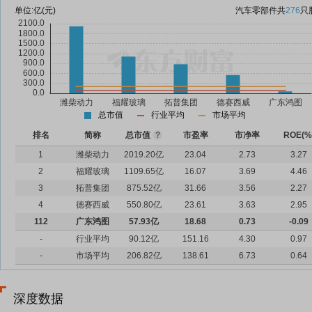
单位:
亿(元)
汽车零部件
共
276
只
总市值
行业平均
市场平均
排名
简称
总市值
?
市盈率
市净率
ROE(%
1
潍柴动力
2019.20亿
23.04
2.73
3.27
2
福耀玻璃
1109.65亿
16.07
3.69
4.46
3
拓普集团
875.52亿
31.66
3.56
2.27
4
德赛西威
550.80亿
23.61
3.63
2.95
112
广东鸿图
57.93亿
18.68
0.73
-0.09
-
行业平均
90.12亿
151.16
4.30
0.97
-
市场平均
206.82亿
138.61
6.73
0.64
深度数据