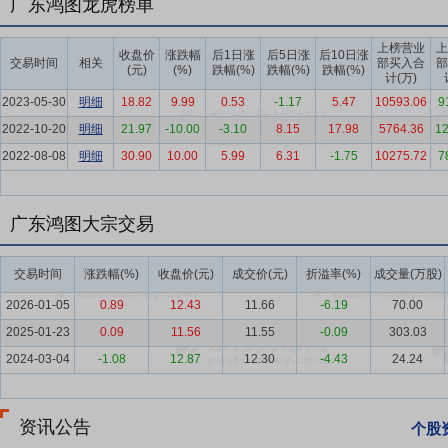
要点6：
广东鸿图龙虎榜单
工艺齐全
公司拥有覆盖高压压铸全流程的工艺技术能力，在
精密机加工、缺陷检测与快速解决等核心环节均已形成成熟完善的工艺
上榜营业
上
布局上，公司具备精密铸造与精加工、自动化树脂砂型铸造、特种压力
收盘价
涨跌幅
后1日涨
后5日涨
后10日涨
交易时间
相关
部买入合
部
(元)
(%)
跌幅(%)
跌幅(%)
跌幅(%)
（3D打印）、熔模铸造及旋压成型等先进工艺技术储备与应用能力。
计(万)
2023-05-30
明细
18.82
9.99
0.53
-1.17
5.47
10593.06
9
要点7：
装备先进
广东鸿图始终将装备能级提升作为夯实核心竞争力的
2022-10-20
明细
21.97
-10.00
-3.10
8.15
17.98
5764.36
12
内领先的160T至16,000T系列压铸设备，以及约1,700台套各
2022-08-08
位覆盖6,800T至16,000T，其中16,000T超大型智能压铸单
明细
30.90
10.00
5.99
6.31
-1.75
10275.72
7
双主轴加工中心及40余台卧式双主轴加工中心，进一步强化了一体化
要点8：
技术领先
公司具备强大的自主技术研发与工程保障能力，在一
广东鸿图大宗交易
技术领域已达到国际先进或国内领先水平。依托核心技术的平台化延伸
入新动能。
交易时间
涨跌幅(%)
收盘价(元)
成交价(元)
折溢率(%)
成交量(万股)
要点9：
客户全覆盖
公司持续优化全球布局，在国内核心区域布局多
2026-01-05
0.89
12.43
11.66
-6.19
70.00
以完善的本地化服务能力赋能全球客户。公司客户结构优质多元，业务
2025-01-23
0.09
11.56
11.55
-0.09
303.03
沃、大众、一汽、上汽、东风、广汽、吉利、长城、特斯拉、比亚迪、
2024-03-04
-1.08
12.87
12.30
-4.43
24.24
知名新势力车企、优势自主品牌、全球主流欧美日车企、跨界科技巨头
（Shop in Shop）模式就近客户布局产能，实现更敏捷、更高效
资讯公告
要点10：
品牌美誉度高
经过近三十年的品牌积淀，广东鸿图在压铸与
个股