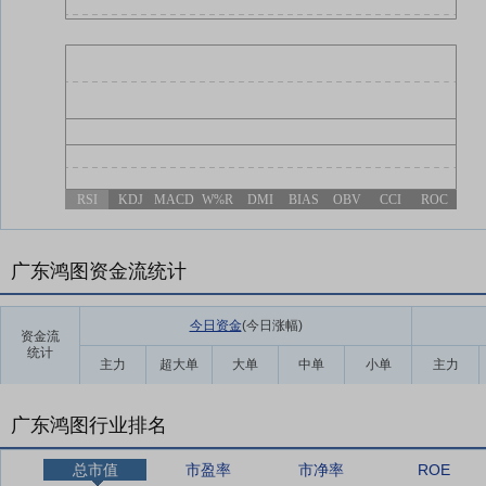
RSI
KDJ
MACD
W%R
DMI
BIAS
OBV
CCI
ROC
广东鸿图资金流统计
今日资金
(今日涨幅
)
资金流
统计
主力
超大单
大单
中单
小单
主力
广东鸿图行业排名
总市值
市盈率
市净率
ROE