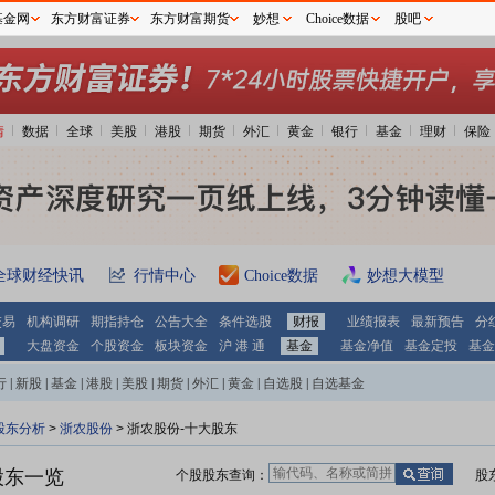
基金网
东方财富证券
东方财富期货
妙想
Choice数据
股吧
情
数据
全球
美股
港股
期货
外汇
黄金
银行
基金
理财
保险
全球财经快讯
行情中心
Choice数据
妙想大模型
交易
机构调研
期指持仓
公告大全
条件选股
财报
业绩报表
最新预告
分
大盘资金
个股资金
板块资金
沪 港 通
基金
基金净值
基金定投
基金
行
|
新股
|
基金
|
港股
|
美股
|
期货
|
外汇
|
黄金
|
自选股
|
自选基金
股东分析
>
浙农股份
>
浙农股份-十大股东
股东一览
个股股东查询：
股