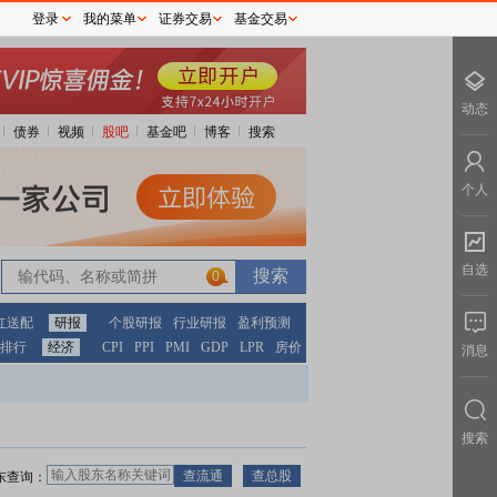
登录
我的菜单
证券交易
基金交易
动态
债券
视频
股吧
基金吧
博客
搜索
个人
自选
0
红送配
研报
个股研报
行业研报
盈利预测
排行
经济
CPI
PPI
PMI
GDP
LPR
房价
消息
搜索
东查询：