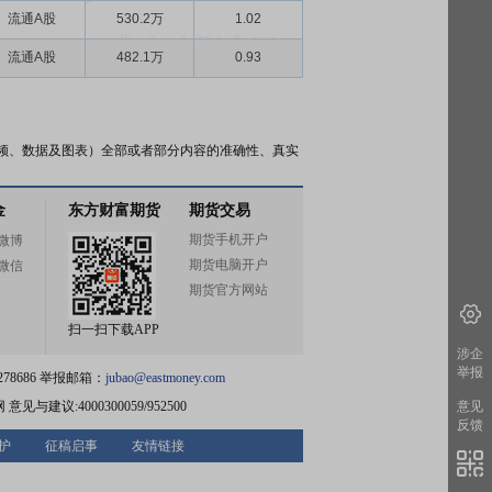
流通A股
530.2万
1.02
流通A股
482.1万
0.93
频、数据及图表）全部或者部分内容的准确性、真实
金
东方财富期货
期货交易
期货手机开户
微博
期货电脑开户
微信
期货官方网站
扫一扫下载APP
涉企
举报
78686 举报邮箱：
jubao@eastmoney.com
网
意见与建议:4000300059/952500
意见
反馈
护
征稿启事
友情链接