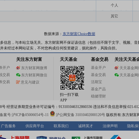
个人
其它
数据来源：
东方财富Choice数据
多信息，与本站立场无关。东方财富网不保证该信息（包括但不限于文字、视频、音
并未经过本网站证实，不对您构成任何投资建议，据此操作，风险自担。
关注东方财富
天天基金
基金交易
关注天天基
券开户
基金开户
东方财富网微博
天天基金网
线交易
基金交易
东方财富网微信
天天基金网
券交易
活期宝
意见与建议
基金产品
扫一扫下载
稳健理财
APP
 经营证券期货业务许可证编号：913101046312860336 违法和不良信息举报:021-612
案号:沪ICP备05006054号-11
沪公网安备 31010402000120号
版权所有:东方财富
广告服务
供应商平台
联系我们
诚聘英才
法律声明
隐私保