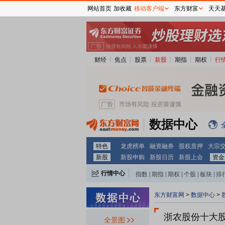
网站首页
加收藏
移动客户端
东方财富
天天
财经
焦点
股票
新股
期指
期权
行
数据中心
特色
龙虎榜单
融资融券
股权质押
大宗
新股
新股申购
新股日历
新股上会
资金
行情中心
指数
|
期指
|
期权
|
个股
|
板块
|
排
东方财富网
>
数据中心
>
浙农股份十大
全景图