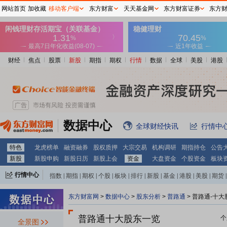
网站首页
加收藏
移动客户端
东方财富
天天基金网
东方财富证券
东方
财经
焦点
股票
新股
期指
期权
行情
数据
全球
美股
港股
数据中心
全球财经快讯
行情中
特色
龙虎榜单
融资融券
股权质押
大宗交易
机构调研
期指持仓
公告
新股
新股申购
新股日历
新股上会
资金
大盘资金
个股资金
板块
行情中心
指数
|
期指
|
期权
|
个股
|
板块
|
排行
|
新股
|
基金
|
港股
|
美股
|
期货
|
外汇
|
黄金
|
自选股
|
自选基金
东方财富网
>
数据中心
>
股东分析
>
普路通
>
普路通-十大
普路通十大股东一览
个
全景图