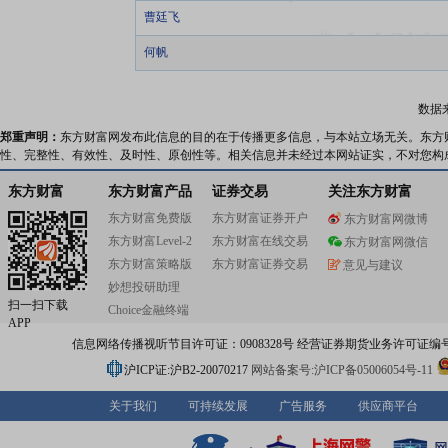
曹廷飞
何帆
数据
郑重声明：
东方财富网发布此信息的目的在于传播更多信息，与本站立场无关。东方
性、完整性、有效性、及时性、原创性等。相关信息并未经过本网站证实，不对您构
东方财富
东方财富产品
证券交易
关注东方财富
东方财富免费版
东方财富证券开户
东方财富网微博
东方财富Level-2
东方财富在线交易
东方财富网微信
东方财富策略版
东方财富证券交易
意见与建议
妙想投研助理
扫一扫下载
Choice金融终端
APP
信息网络传播视听节目许可证：0908328号 经营证券期货业务许可证编号：91310
沪ICP证:沪B2-20070217
网站备案号:沪ICP备05006054号-11
关于我们
可持续发展
广告服务
供应商平台