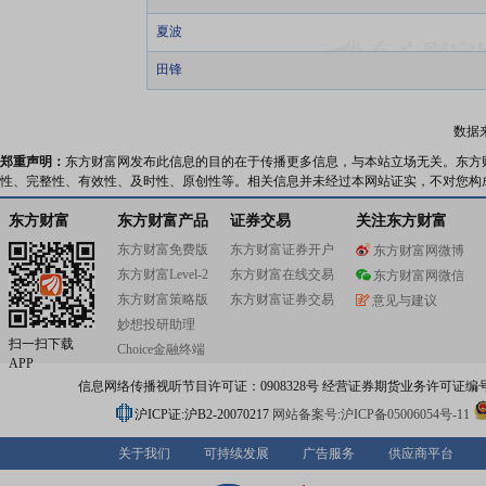
夏波
田锋
数据
郑重声明：
东方财富网发布此信息的目的在于传播更多信息，与本站立场无关。东方
性、完整性、有效性、及时性、原创性等。相关信息并未经过本网站证实，不对您构
东方财富
东方财富产品
证券交易
关注东方财富
东方财富免费版
东方财富证券开户
东方财富网微博
东方财富Level-2
东方财富在线交易
东方财富网微信
东方财富策略版
东方财富证券交易
意见与建议
妙想投研助理
扫一扫下载
Choice金融终端
APP
信息网络传播视听节目许可证：0908328号 经营证券期货业务许可证编号：91310
沪ICP证:沪B2-20070217
网站备案号:沪ICP备05006054号-11
关于我们
可持续发展
广告服务
供应商平台