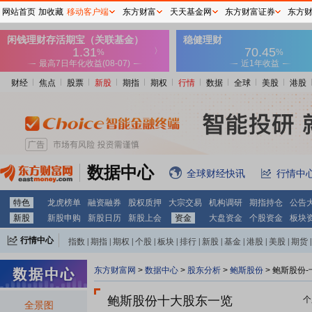
网站首页
加收藏
移动客户端
东方财富
天天基金网
东方财富证券
东方
财经
焦点
股票
新股
期指
期权
行情
数据
全球
美股
港股
数据中心
全球财经快讯
行情中
特色
龙虎榜单
融资融券
股权质押
大宗交易
机构调研
期指持仓
公告
新股
新股申购
新股日历
新股上会
资金
大盘资金
个股资金
板块
行情中心
指数
|
期指
|
期权
|
个股
|
板块
|
排行
|
新股
|
基金
|
港股
|
美股
|
期货
|
外汇
|
黄金
|
自选股
|
自选基金
东方财富网
>
数据中心
>
股东分析
>
鲍斯股份
>
鲍斯股份-
鲍斯股份十大股东一览
个
全景图