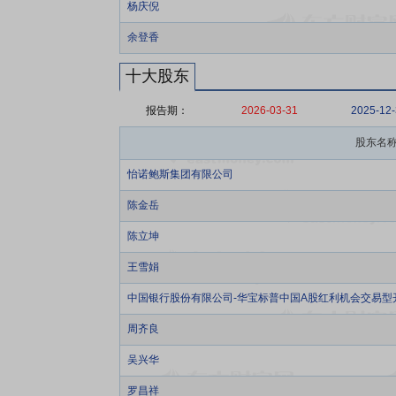
杨庆倪
余登香
十大股东
报告期：
2026-03-31
2025-12
股东名
怡诺鲍斯集团有限公司
陈金岳
陈立坤
王雪娟
中国银行股份有限公司-华宝标普中国A股红利机会交易型
周齐良
吴兴华
罗昌祥