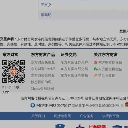
王兴义
李昌明
数据
郑重声明：
东方财富网发布此信息的目的在于传播更多信息，与本站立场无关。东方
性、完整性、有效性、及时性、原创性等。相关信息并未经过本网站证实，不对您构
东方财富
东方财富产品
证券交易
关注东方财富
东方财富免费版
东方财富证券开户
东方财富网微博
东方财富Level-2
东方财富在线交易
东方财富网微信
东方财富策略版
东方财富证券交易
意见与建议
妙想投研助理
扫一扫下载
Choice金融终端
APP
信息网络传播视听节目许可证：0908328号 经营证券期货业务许可证编号：91310
沪ICP证:沪B2-20070217
网站备案号:沪ICP备05006054号-11
关于我们
可持续发展
广告服务
供应商平台