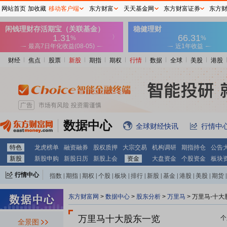
网站首页
加收藏
移动客户端
东方财富
天天基金网
东方财富证券
东方
财经
焦点
股票
新股
期指
期权
行情
数据
全球
美股
港股
数据中心
全球财经快讯
行情中
特色
龙虎榜单
融资融券
股权质押
大宗交易
机构调研
期指持仓
公告
新股
新股申购
新股日历
新股上会
资金
大盘资金
个股资金
板块
行情中心
指数
|
期指
|
期权
|
个股
|
板块
|
排行
|
新股
|
基金
|
港股
|
美股
|
期货
|
外汇
|
黄金
|
自选股
|
自选基金
东方财富网
>
数据中心
>
股东分析
>
万里马
>
万里马-十大
万里马十大股东一览
个
全景图