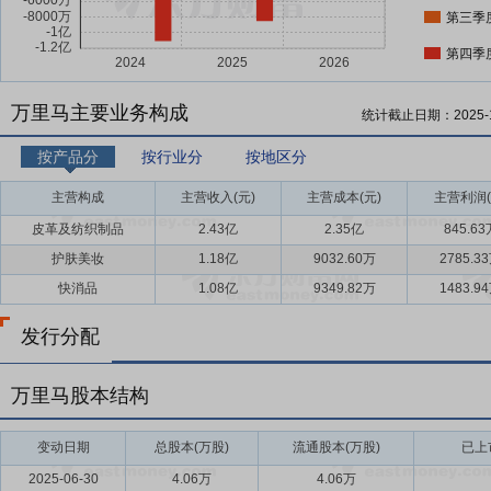
第三季
第四季
万里马主要业务构成
统计截止日期：
2025-
按产品分
按行业分
按地区分
主营构成
主营收入(元)
主营成本(元)
主营利润(
皮革及纺织制品
2.43亿
2.35亿
845.63
护肤美妆
1.18亿
9032.60万
2785.3
快消品
1.08亿
9349.82万
1483.9
发行分配
万里马股本结构
变动日期
总股本(万股)
流通股本(万股)
已上
2025-06-30
4.06万
4.06万