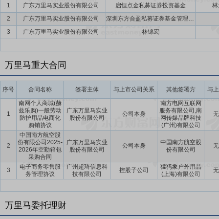
1
广东万里马实业股份有限公司
启恒点金私募证券投资基金
林
2
广东万里马实业股份有限公司
深圳东方合盈私募证券基金管理有限公司
3
广东万里马实业股份有限公司
林锦宏
万里马重大合同
序号
合同名称
签署主体
与上市公司关系
其他签署方
与上
南网个人商城(赫
南方电网互联网
兹乐购)一般劳动
广东万里马实业
服务有限公司,南
1
公司本身
无
防护用品电商化
股份有限公司
网传媒品牌科技
购销协议
(广州)有限公司
中国南方航空股
份有限公司2025-
广东万里马实业
中国南方航空股
2
公司本身
无
2026年空勤箱包
股份有限公司
份有限公司
采购合同
电子商务零售服
广州超琦信息科
猛犸象户外用品
3
控股子公司
无
务管理协议
技有限公司
(上海)有限公司
万里马委托理财