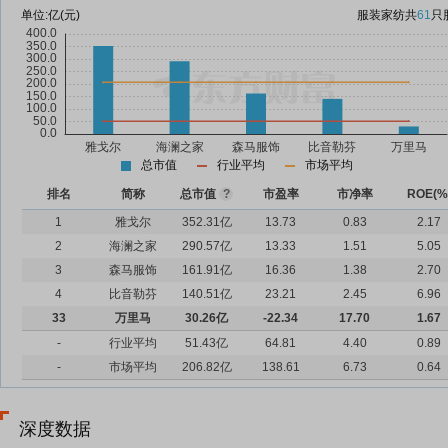
单位:
亿(元)
服装家纺
共
61
只
总市值
行业平均
市场平均
排名
简称
总市值
?
市盈率
市净率
ROE(%
1
雅戈尔
352.31亿
13.73
0.83
2.17
2
海澜之家
290.57亿
13.33
1.51
5.05
3
森马服饰
161.91亿
16.36
1.38
2.70
4
比音勒芬
140.51亿
23.21
2.45
6.96
33
万里马
30.26亿
-22.34
17.70
1.67
-
行业平均
51.43亿
64.81
4.40
0.89
-
市场平均
206.82亿
138.61
6.73
0.64
深度数据