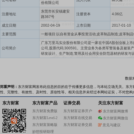
公司名称
法人代表
林大耀
份有限公司
东莞市长安镇建安
注册地址
注册资本
4.06亿
路367号
成立日期
2002-04-19
上市日期
2017-01-10
主要范围
广东万里马实业股份有限公司是一家在中国A股创业板上市
公司简介
公司,股票代码:300591。主营业务为各类军警装备及被装
研发设计、生产制造;警用及社会用安全防范器材的研发与
生产制造;皮具产品研发设计、生产制造、品牌运营及市场
务;以及线上线下品牌运营与市场销售业务。产品涵盖:军警
装备、携行具、高分子复合材料装备、防护用具、安防用
急救援器材产品、防暴排爆产品等军警及保障社会安全装备
数据
时尚潮流男女手袋、钱包、背包、拉杆箱、皮鞋及皮带等
与此同时,公司不断深挖现有产业链结构,加宽加深军警、救
郑重声明：
东方财富网发布此信息的目的在于传播更多信息，与本站立场无关。东方
等多行业装备与防护类产品领域的研发与拓展。公司深耕
性、完整性、有效性、及时性、原创性等。相关信息并未经过本网站证实，不对您构
装研发及生产领域多年,自2007年起至今一直是原解放军总
(现后勤保障部)、原武警后勤部在库供应商,参与了解放军
东方财富
东方财富产品
证券交易
关注东方财富
部队的多项产品研发与生产任务;同时亦参与公安、税务等
东方财富免费版
东方财富证券开户
东方财富网微博
机构的多项产品研发与生产任务。公司具备国内领先的军
东方财富Level-2
东方财富在线交易
产品研发与生产能力,先后圆满完成了:解放军07式被装的换
东方财富网微信
任务;庆祝香港回归15周年阅兵仪式被装生产任务;庆祝建国
东方财富策略版
东方财富证券交易
意见与建议
年阅兵仪式被装生产任务;庆祝香港回归20周年阅兵仪式被
妙想投研助理