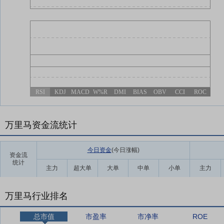
RSI
KDJ
MACD
W%R
DMI
BIAS
OBV
CCI
ROC
万里马资金流统计
今日资金
(今日涨幅
)
资金流
统计
主力
超大单
大单
中单
小单
主力
万里马行业排名
总市值
市盈率
市净率
ROE