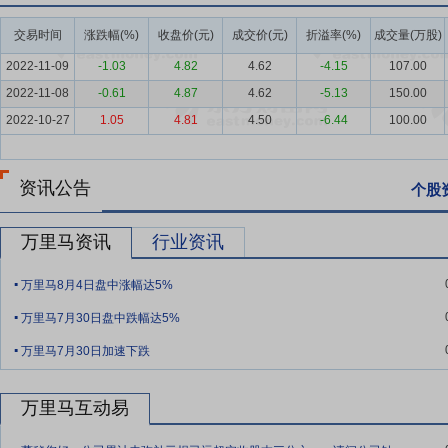
综合服务；通过控股子公司宇岛科技在抖音、快手等平台线上销售资生堂旗
交易时间
涨跌幅(%)
收盘价(元)
成交价(元)
折溢率(%)
成交量(万股)
要点4：
皮革、毛皮、羽毛及其制品和制鞋业
中国是全球最大的皮具
2022-11-09
-1.03
4.82
4.62
-4.15
107.00
是由欧美等国家主导，受发展阶段及我国消费观念的影响，市场上的国
2022-11-08
-0.61
4.87
4.62
-5.13
150.00
高，目前国内本土民族品牌还没有一家进入国际品牌第一梯队。我国皮
2022-10-27
1.05
4.81
4.50
-6.44
100.00
从手工作坊、简单加工的粗放方式向现代化产业的转型升级，现在基本
要点5：
品牌优势
万里马品牌已经成为国内较具影响力和认知度的皮具
牌已成为公司最核心、最具价值的无形资产。多年的品牌沉淀使公司在国
资讯公告
个股
一直作为解放军联勤保障部队供应局、武警后勤部物资采购站的在库供应
强品牌”、“中国著名畅销品牌”、“中国驰名商标”以及军警单位保障和
万里马资讯
行业资讯
要点6：
.
营销渠道优势
健全的营销渠道是公司产品走向市场的必要途
万里马8月4日盘中涨幅达5%
不同的营销策略。在线下公司通过直营、团购、批发及代理等渠道积极
.
持续稳定增长的前提。
万里马7月30日盘中跌幅达5%
.
要点7：
产品质量优势
公司自成立之初便极为重视产品质量，并顺利通过了I
万里马7月30日加速下跌
GB/T19001-2016/ISO9001：2015质量管理体系等认证
量。公司设立了品质检验部门，按照产品技术标准和客户要求，建立了
万里马互动易
对外协环节，为保证产品质量，公司主动监督外协加工生产各环节，委
.
求。产成品入库前，质检部门人员将对其进行抽检并出具质检报告，质