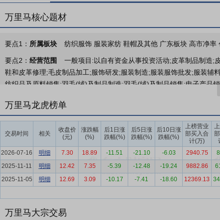
万里马核心题材
要点1：
所属板块
纺织服饰 服装家纺 鞋帽及其他 广东板块 高市净率 创
要点2：
经营范围
一般项目:以自有资金从事投资活动;皮革制品制造;皮
鞋和皮革修理;毛皮制品加工;服饰研发;服装制造;服装服饰批发;服装辅
纺织品及原料销售;羽毛(绒)及制品制造;羽毛(绒)及制品销售;电子产品
劳动防护用品生产;特种劳动防护用品销售;特种设备销售;安防设备制造
万里马龙虎榜单
量仪器制造;第一类医疗器械销售;潜水救捞装备制造;潜水救捞装备销售
穿戴智能设备制造;可穿戴智能设备销售;体育用品及器材制造;新型陶瓷
上榜营业
上
收盘价
涨跌幅
后1日涨
后5日涨
后10日涨
售;高性能纤维及复合材料制造;高性能纤维及复合材料销售;纤维素纤维
交易时间
相关
部买入合
部
(元)
(%)
跌幅(%)
跌幅(%)
跌幅(%)
计(万)
售;环境保护专用设备销售;金属基复合材料和陶瓷基复合材料销售;高品
2026-07-16
明细
7.30
18.89
-11.51
-21.10
-6.03
2940.75
8
售;皮革、毛皮及其制品加工专用设备销售;橡胶加工专用设备销售;化妆品
2025-11-11
公共安全管理咨询服务;交通及公共管理用标牌销售;户外用品销售;日
明细
12.42
7.35
-5.39
-12.48
-19.24
9882.86
6
让、技术推广;信息咨询服务(不含许可类信息咨询服务);物联网技术研发;
2025-11-05
明细
12.69
3.09
-10.17
-7.41
-18.60
12369.13
34
物进出口;技术进出口。(除依法须经批准的项目外,凭营业执照依法自主
要点3：
皮具产品和个体防护产品的研发设计、生产制造、品牌运营及
万里马大宗交易
营及市场销售业务。同时，公司通过控股子公司超琦科技为母婴产品、