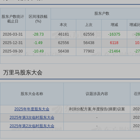
股东户数
股东户数统计
区间涨跌幅
截止日
(%)
本次
上次
增减
增减比
2026-03-31
-28.73
46181
62556
-16375
-26
2025-12-31
-1.49
62556
56438
6118
10
2025-09-30
-10.49
56438
77902
-21464
-27
万里马股东大会
股东大会名称
议题涉及内容
召
2025年年度股东大会
利润分配方案,年度报告(摘要)议案
202
2025年第3次临时股东大会
-
202
2025年第2次临时股东大会
-
202