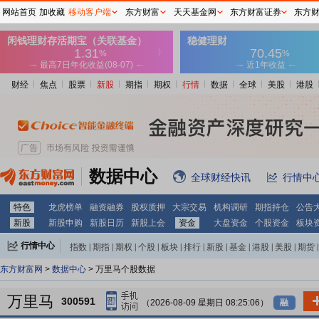
网站首页
加收藏
移动客户端
东方财富
天天基金网
东方财富证券
东方
财经
焦点
股票
新股
期指
期权
行情
数据
全球
美股
港股
数据中心
全球财经快讯
行情中
特色
龙虎榜单
融资融券
股权质押
大宗交易
机构调研
期指持仓
公告
新股
新股申购
新股日历
新股上会
资金
大盘资金
个股资金
板块
行情中心
指数
|
期指
|
期权
|
个股
|
板块
|
排行
|
新股
|
基金
|
港股
|
美股
|
期货
|
外汇
|
黄金
|
自选股
|
自选基金
东方财富网
>
数据中心
> 万里马个股数据
万里马
300591
（2026-08-09 星期日 08:25:06）
融