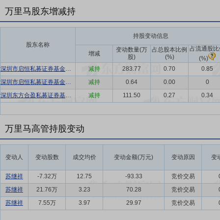
万里马股东增减持
持股变动信息
股东名称
占流通股比
变动数量(万
占总股本比例
增减
股)
(%)
(%)
深圳市启恒私募证券基金管理有限公司-启恒点金私募证券投资基金
减持
283.77
0.70
0.85
深圳市启恒私募证券基金管理有限公司-启恒点金私募证券投资基金
减持
0.64
0.00
0
深圳东方合盈私募证券基金管理有限公司-东方合盈稳泰二号私募证券投资基金
减持
111.50
0.27
0.34
万里马高管持股变动
变动人
变动股数
成交均价
变动金额(万元)
变动原因
变
苏继祥
-7.32万
12.75
-93.33
竞价交易
苏继祥
21.76万
3.23
70.28
竞价交易
苏继祥
7.55万
3.97
29.97
竞价交易