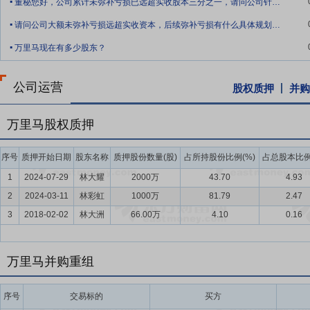
董秘您好，公司累计未弥补亏损已远超实收股本三分之一，请问公司针对大额未弥补亏损有
.
要点8：
研发设计优势
强大的研发设计能力是公司产品领先市场的先
请问公司大额未弥补亏损远超实收资本，后续弥补亏损有什么具体规划，是否考虑减资、资
.
实力荣获“07武警内腰带第一名”、“07武警校尉皮凉鞋第一名”、“01武警
万里马现在有多少股东？
中国皮革制品行业科技示范企业”、“2016年中国制鞋行业科技示范企业
周年朱日和阅兵、香港回归祖国暨驻香港部队进驻二十周年阅兵、庆祝中
公司运营
年阅兵仪式中屡获嘉奖。
股权质押
并购
要点9：
原材料优势
公司对所购原材料重点把关，严格按照ISO90
万里马股权质押
供应商同时也为国际知名奢侈品品牌供货。对所购原料公司都要求供应
真实性。在原材料入库前，公司还会将部分原材料送往国家质检中心进
序号
质押开始日期
股东名称
质押股份数量(股)
占所持股份比例(%)
占总股本比例
国引进了先进的设备用于原材料检测，如剥离强度测试仪、皮料张力测
1
2024-07-29
林大耀
2000万
43.70
4.93
要点10：
线上线下整合优势
公司于2018年3月收购了超琦科技，
2
2024-03-11
林彩虹
1000万
81.79
2.47
线下经营及精准营销形成了丰富的运营管理经验，对于打通线上线下两
3
2018-02-02
林大洲
66.00万
4.10
0.16
科技全价值链综合服务覆盖店铺运营、渠道布局、整合营销、数据挖掘
对客户进行精准分析，挖掘客户消费动机，灵活改变产品方向以及经营
要点11：
签3800万元警用物资采购订单
2020年3月9日公告,公
万里马并购重组
目订单合同》,合同金额合计3802.55万元。公告称,此次签订的合同总金
积极影响,为公司开拓良好的销售局面,提升了公司盈利能力。
序号
交易标的
买方