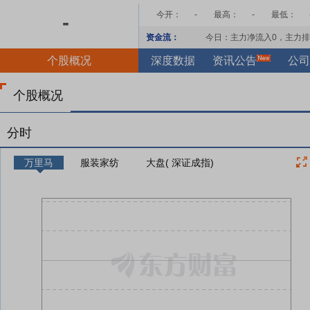
今开：
-
最高：
-
最低：
-
资金流：
今日：主力净流入
0
，主力排
个股概况
深度数据
资讯公告
公司
个股概况
分时
万里马
服装家纺
大盘( 深证成指)