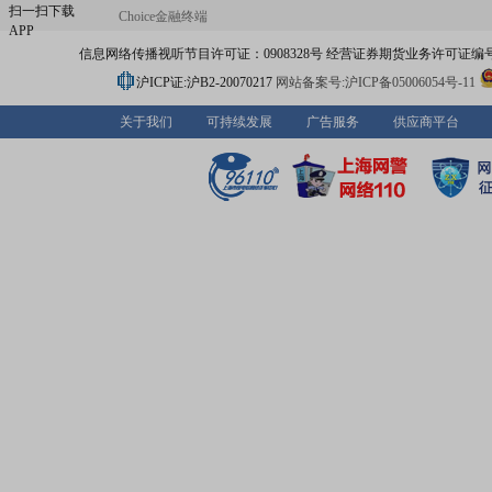
任务;庆祝中国人民解放军建军90周年阅兵仪式被装产品生产
扫一扫下载
Choice金融终端
建国70周年阅兵仪式等国家大型活动的军需被装生产任务
APP
司自主“万里马”品牌创始于1993年,历经20余年的沉淀与发
信息网络传播视听节目许可证：0908328号 经营证券期货业务许可证编号：91310
具产品的研发、设计、生产及销售等各方面均积累了丰富
经验。近年来,随着业务的不断发展,公司逐步推进多品牌战
沪ICP证:沪B2-20070217
网站备案号:沪ICP备05006054号-11
力推广“万里马”品牌的同时,合理布局各细分市场,推出了
“SaintJack”、“COOME”等品牌,目前形成了以自有品牌“万
关于我们
可持续发展
广告服务
供应商平台
“SaintJack”、“COOME”和多个代理品牌的“3+N”多品牌
时,公司还不断加强与国外知名品牌的合作,通过公司旗下超
和宇岛科技两家子公司代理及运营多个世界知名品牌,合作
品牌包括:AUPRES/欧珀莱、Jurlique/茱莉蔻、Stenders(
等知名品牌;On/昂跑、FREITAG等运动品牌;MICRO/米高、
RadioFlyer等儿童用品品牌;SALONPAS/撒隆巴斯等医药
牌;索丹博士(DR.C.SOLAN)等食品品牌。均取得了良好的
响,同时亦为消费者带来多元化与全方位的产品体验。未来
将紧紧围绕“多品牌、多渠道、多品类”发展战略,专注中高端
进一步完善、优化营销网络,将在中国重点城市布局更多的网
时,从优势商圈向周边空白市场辐射,提高品牌渗透力。首发
公司将本着“产融结合、产融互动”的思路,通过品牌培育、
盟、战略合作、对外投资、代理运营、资本并购等方式不
公司品牌系列,逐步形成“3+N”的多品牌时尚生态圈。同时,
升研发设计水平,巩固既有优势,从而将公司建设成行业内具
地位的企业。