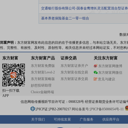
交通银行股份有限公司-国泰金鹰增长灵活配置混合型证
基本养老保险基金二一零一组合
数据
郑重声明：
东方财富网发布此信息的目的在于传播更多信息，与本站立场无关。东方
性、完整性、有效性、及时性、原创性等。相关信息并未经过本网站证实，不对您构
东方财富
东方财富产品
证券交易
关注东方财富
东方财富免费版
东方财富证券开户
东方财富网微博
东方财富Level-2
东方财富在线交易
东方财富网微信
东方财富策略版
东方财富证券交易
意见与建议
妙想投研助理
扫一扫下载
Choice金融终端
APP
信息网络传播视听节目许可证：0908328号 经营证券期货业务许可证编号：91310
沪ICP证:沪B2-20070217
网站备案号:沪ICP备05006054号-11
关于我们
可持续发展
广告服务
供应商平台