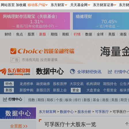
网站首页
加收藏
移动客户端
东方财富
天天基金网
东方财富证券
东方
财经
焦点
股票
新股
期指
期权
行情
数据
全球
美股
港股
数据中心
全球财经快讯
行情中
特色
龙虎榜单
融资融券
股权质押
大宗交易
机构调研
期指持仓
公告
新股
新股申购
新股日历
新股上会
资金
大盘资金
个股资金
板块
行情中心
指数
|
期指
|
期权
|
个股
|
板块
|
排行
|
新股
|
基金
|
港股
|
美股
|
期货
|
外汇
|
黄金
|
自选股
|
自选基金
东方财富网
>
数据中心
>
股东分析
>
可孚医疗
>
可孚医疗-
可孚医疗十大股东一览
个
全景图