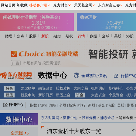
网站首页
加收藏
移动客户端
东方财富
天天基金网
东方财富证券
东方
财经
焦点
股票
新股
期指
期权
行情
数据
全球
美股
港股
数据中心
全球财经快讯
行情中
特色
龙虎榜单
融资融券
股权质押
大宗交易
机构调研
期指持仓
公告
新股
新股申购
新股日历
新股上会
资金
大盘资金
个股资金
板块
行情中心
指数
|
期指
|
期权
|
个股
|
板块
|
排行
|
新股
|
基金
|
港股
|
美股
|
期货
|
外汇
|
黄金
|
自选股
|
自选基金
东方财富网
>
数据中心
>
股东分析
>
浦东金桥
>
浦东金桥-
浦东金桥十大股东一览
个
全景图