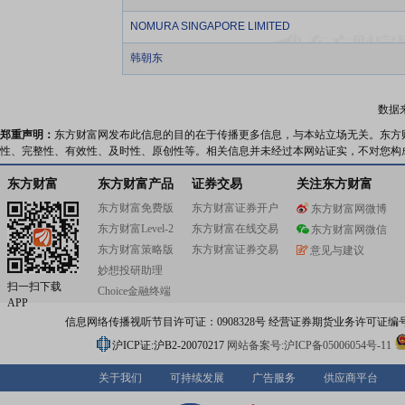
NOMURA SINGAPORE LIMITED
韩朝东
数据
郑重声明：
东方财富网发布此信息的目的在于传播更多信息，与本站立场无关。东方
性、完整性、有效性、及时性、原创性等。相关信息并未经过本网站证实，不对您构
东方财富
东方财富产品
证券交易
关注东方财富
东方财富免费版
东方财富证券开户
东方财富网微博
东方财富Level-2
东方财富在线交易
东方财富网微信
东方财富策略版
东方财富证券交易
意见与建议
妙想投研助理
扫一扫下载
Choice金融终端
APP
信息网络传播视听节目许可证：0908328号 经营证券期货业务许可证编号：91310
沪ICP证:沪B2-20070217
网站备案号:沪ICP备05006054号-11
关于我们
可持续发展
广告服务
供应商平台