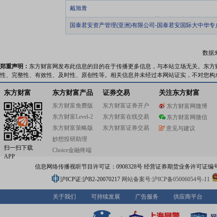
戴旭青
国泰君安资产管理(亚洲)有限公司-国泰君安国际大中华专
数据
郑重声明：
东方财富网发布此信息的目的在于传播更多信息，与本站立场无关。东方
性、完整性、有效性、及时性、原创性等。相关信息并未经过本网站证实，不对您构
东方财富
东方财富产品
证券交易
关注东方财富
东方财富免费版
东方财富证券开户
东方财富网微博
东方财富Level-2
东方财富在线交易
东方财富网微信
东方财富策略版
东方财富证券交易
意见与建议
妙想投研助理
扫一扫下载
Choice金融终端
APP
信息网络传播视听节目许可证：0908328号 经营证券期货业务许可证编号：91310
沪ICP证:沪B2-20070217
网站备案号:沪ICP备05006054号-11
关于我们
可持续发展
广告服务
供应商平台