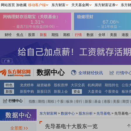
网站首页
加收藏
移动客户端
东方财富
天天基金网
东方财富证券
东方
财经
焦点
股票
新股
期指
期权
行情
数据
全球
美股
港股
数据中心
全球财经快讯
行情中
特色
龙虎榜单
融资融券
股权质押
大宗交易
机构调研
期指持仓
公告
新股
新股申购
新股日历
新股上会
资金
大盘资金
个股资金
板块
行情中心
指数
|
期指
|
期权
|
个股
|
板块
|
排行
|
新股
|
基金
|
港股
|
美股
|
期货
|
外汇
|
黄金
|
自选股
|
自选基金
东方财富网
>
数据中心
>
股东分析
>
先导基电
>
先导基电-
先导基电十大股东一览
个
全景图