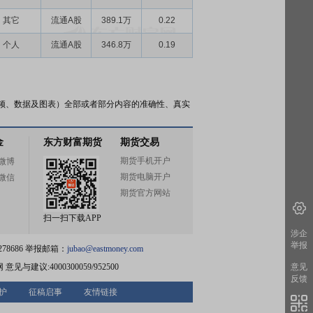
其它
流通A股
389.1万
0.22
个人
流通A股
346.8万
0.19
频、数据及图表）全部或者部分内容的准确性、真实
金
东方财富期货
期货交易
期货手机开户
微博
期货电脑开户
微信
期货官方网站
扫一扫下载APP
涉企
举报
78686 举报邮箱：
jubao@eastmoney.com
网
意见与建议:4000300059/952500
意见
反馈
护
征稿启事
友情链接