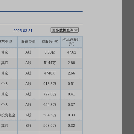
2025-03-31
占流通股比
股东类型
股份类型
持股数(股)
(%)
其它
A股
8.50亿
47.62
其它
A股
5144万
2.88
其它
A股
4748万
2.66
个人
A股
918.3万
0.51
其它
A股
727.0万
0.41
个人
A股
654.3万
0.37
券投资基金
A股
584.5万
0.33
其它
B股
563.6万
0.32