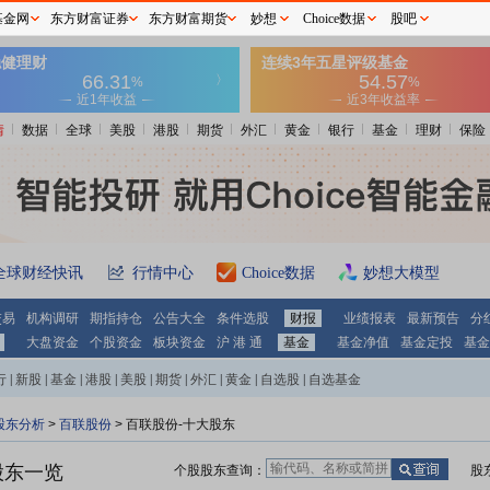
基金网
东方财富证券
东方财富期货
妙想
Choice数据
股吧
情
数据
全球
美股
港股
期货
外汇
黄金
银行
基金
理财
保险
全球财经快讯
行情中心
Choice数据
妙想大模型
交易
机构调研
期指持仓
公告大全
条件选股
财报
业绩报表
最新预告
分
大盘资金
个股资金
板块资金
沪 港 通
基金
基金净值
基金定投
基金
行
|
新股
|
基金
|
港股
|
美股
|
期货
|
外汇
|
黄金
|
自选股
|
自选基金
股东分析
>
百联股份
>
百联股份-十大股东
股东一览
个股股东查询：
股