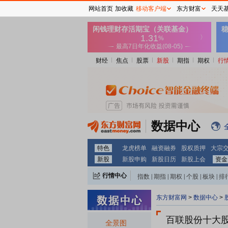
网站首页
加收藏
移动客户端
东方财富
天天
财经
焦点
股票
新股
期指
期权
行
数据中心
特色
龙虎榜单
融资融券
股权质押
大宗
新股
新股申购
新股日历
新股上会
资金
行情中心
指数
|
期指
|
期权
|
个股
|
板块
|
排
东方财富网
>
数据中心
>
百联股份十大
全景图