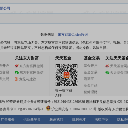
限公司
数据来源：
东方财富Choice数据
多信息，与本站立场无关。东方财富网不保证该信息（包括但不限于文字、视频、音
并未经过本网站证实，不对您构成任何投资建议，据此操作，风险自担。
关注东方财富
天天基金
基金交易
关注天天基
券开户
基金开户
东方财富网微博
天天基金网
线交易
基金交易
东方财富网微信
天天基金网
券交易
活期宝
意见与建议
基金产品
扫一扫下载
稳健理财
APP
 经营证券期货业务许可证编号：913101046312860336 违法和不良信息举报:021-612
案号:沪ICP备05006054号-11
沪公网安备 31010402000120号
版权所有:东方财富
广告服务
供应商平台
联系我们
诚聘英才
法律声明
隐私保