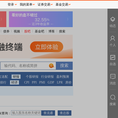
登录
我的菜单
证券交易
基金交易
动态
债券
视频
股吧
基金吧
博客
搜索
个人
自选
0
红送配
研报
个股研报
行业研报
盈利预测
排行
经济
CPI
PPI
PMI
GDP
LPR
房价
消息
搜索
东查询：