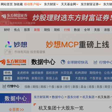
网站首页
加收藏
移动客户端
东方财富
天天基金网
东方财富证券
东方
财经
焦点
股票
新股
期指
期权
行情
数据
全球
美股
港股
数据中心
全球财经快讯
行情中
特色
龙虎榜单
融资融券
股权质押
大宗交易
机构调研
期指持仓
公告
新股
新股申购
新股日历
新股上会
资金
大盘资金
个股资金
板块
行情中心
指数
|
期指
|
期权
|
个股
|
板块
|
排行
|
新股
|
基金
|
港股
|
美股
|
期货
|
外汇
|
黄金
|
自选股
|
自选基金
东方财富网
>
数据中心
>
股东分析
>
杭叉集团
>
杭叉集团-
杭叉集团十大股东一览
个
全景图