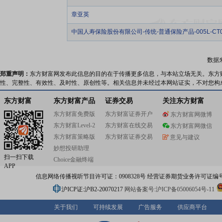
章亚英
中国人寿保险股份有限公司-传统-普通保险产品-005L-CT0
数据
郑重声明：
东方财富网发布此信息的目的在于传播更多信息，与本站立场无关。东方
性、完整性、有效性、及时性、原创性等。相关信息并未经过本网站证实，不对您构
东方财富
东方财富产品
证券交易
关注东方财富
东方财富免费版
东方财富证券开户
东方财富网微博
东方财富Level-2
东方财富在线交易
东方财富网微信
东方财富策略版
东方财富证券交易
意见与建议
妙想投研助理
扫一扫下载
Choice金融终端
APP
信息网络传播视听节目许可证：0908328号 经营证券期货业务许可证编号：91310
沪ICP证:沪B2-20070217
网站备案号:沪ICP备05006054号-11
关于我们
可持续发展
广告服务
供应商平台