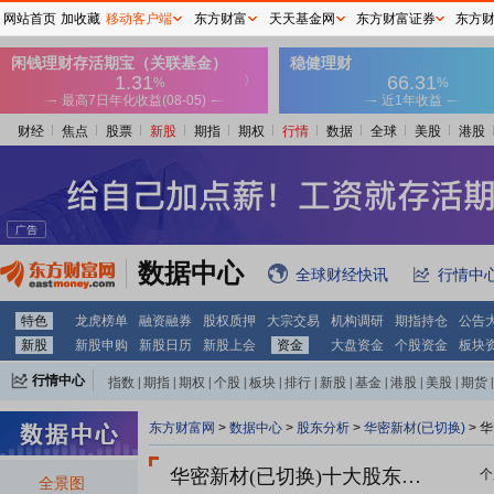
网站首页
加收藏
移动客户端
东方财富
天天基金网
东方财富证券
东方
财经
焦点
股票
新股
期指
期权
行情
数据
全球
美股
港股
数据中心
全球财经快讯
行情中
特色
龙虎榜单
融资融券
股权质押
大宗交易
机构调研
期指持仓
公告
新股
新股申购
新股日历
新股上会
资金
大盘资金
个股资金
板块
行情中心
指数
|
期指
|
期权
|
个股
|
板块
|
排行
|
新股
|
基金
|
港股
|
美股
|
期货
|
外汇
|
黄金
|
自选股
|
自选基金
东方财富网
>
数据中心
>
股东分析
>
华密新材(已切换)
>
华
华密新材(已切换)十大股东一览
个
全景图