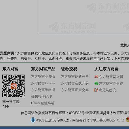
数据
郑重声明：
东方财富网发布此信息的目的在于传播更多信息，与本站立场无关。东方
性、完整性、有效性、及时性、原创性等。相关信息并未经过本网站证实，不对您构
东方财富
东方财富产品
证券交易
关注东方财富
东方财富免费版
东方财富证券开户
东方财富网微博
东方财富Level-2
东方财富在线交易
东方财富网微信
东方财富策略版
东方财富证券交易
意见与建议
妙想投研助理
扫一扫下载
Choice金融终端
APP
信息网络传播视听节目许可证：0908328号 经营证券期货业务许可证编号：91310
沪ICP证:沪B2-20070217
网站备案号:沪ICP备05006054号-11