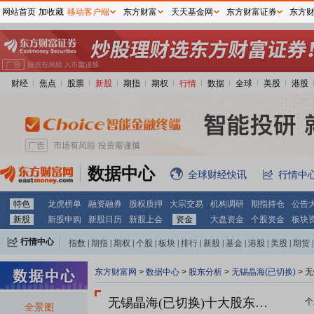
网站首页
加收藏
移动客户端
东方财富
天天基金网
东方财富证券
东方
财经
焦点
股票
新股
期指
期权
行情
数据
全球
美股
港股
数据中心
全球财经快讯
行情中
特色
龙虎榜单
融资融券
股权质押
大宗交易
机构调研
期指持仓
公告
新股
新股申购
新股日历
新股上会
资金
大盘资金
个股资金
板块
行情中心
指数
|
期指
|
期权
|
个股
|
板块
|
排行
|
新股
|
基金
|
港股
|
美股
|
期货
|
外汇
|
黄金
|
自选股
|
自选基金
东方财富网
>
数据中心
>
股东分析
>
无锡晶海(已切换)
>
无
无锡晶海(已切换)十大股东一览
个
全景图