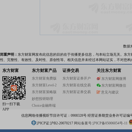
数据
郑重声明：
东方财富网发布此信息的目的在于传播更多信息，与本站立场无关。东方
性、完整性、有效性、及时性、原创性等。相关信息并未经过本网站证实，不对您构
东方财富
东方财富产品
证券交易
关注东方财富
东方财富免费版
东方财富证券开户
东方财富网微博
东方财富Level-2
东方财富在线交易
东方财富网微信
东方财富策略版
东方财富证券交易
意见与建议
妙想投研助理
扫一扫下载
Choice金融终端
APP
信息网络传播视听节目许可证：0908328号 经营证券期货业务许可证编号：91310
沪ICP证:沪B2-20070217
网站备案号:沪ICP备05006054号-11