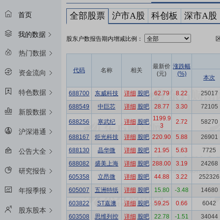
全部股票
沪市A股
科创板
深市A股
首页
我的数据
股东户数报告期内增减比例：
热门数据
最新价
涨跌幅
代码
名称
相关
资金流向
(元)
(%)
本次
特色数据
688700
东威科技
详细
股吧
62.79
8.22
25017
688549
中巨芯
详细
股吧
28.77
3.30
72105
新股数据
1199.9
688256
寒武纪
详细
股吧
2.72
58270
3
沪深港通
688167
炬光科技
详细
股吧
220.90
5.88
26901
688130
晶华微
详细
股吧
21.95
5.63
7725
公告大全
688082
盛美上海
详细
股吧
288.00
3.19
24268
研究报告
605358
立昂微
详细
股吧
44.88
3.22
252326
605007
五洲特纸
详细
股吧
15.80
-3.48
14680
年报季报
603822
ST嘉澳
详细
股吧
59.25
0.66
6042
股东股本
603508
思维列控
详细
股吧
22.78
-1.51
34044