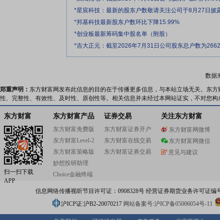
*星宸科技：最新的股东户数敬请关注公司于8月27日披露
*邦基科技最新股东户数环比下降15.99%
*创业板最新筹码集中股名单（附股）
*吉大正元：截至2026年7月31日公司股东总户数为266
数据
郑重声明：
东方财富网发布此信息的目的在于传播更多信息，与本站立场无关。东方
性、完整性、有效性、及时性、原创性等。相关信息并未经过本网站证实，不对您构
东方财富
东方财富产品
证券交易
关注东方财富
东方财富免费版
东方财富证券开户
东方财富网微博
东方财富Level-2
东方财富在线交易
东方财富网微信
东方财富策略版
东方财富证券交易
意见与建议
妙想投研助理
扫一扫下载
Choice金融终端
APP
信息网络传播视听节目许可证：0908328号 经营证券期货业务许可证编号：91310
沪ICP证:沪B2-20070217
网站备案号:沪ICP备05006054号-11