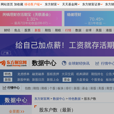
网站首页
加收藏
移动客户端
东方财富
天天基金网
东方财富证券
东方
财经
焦点
股票
新股
期指
期权
行情
数据
全球
美股
港股
数据中心
全球财经快讯
行情中
特色
龙虎榜单
融资融券
股权质押
大宗交易
机构调研
期指持仓
公告
新股
新股申购
新股日历
新股上会
资金
大盘资金
个股资金
板块
行情中心
指数
|
期指
|
期权
|
个股
|
板块
|
排行
|
新股
|
基金
|
港股
|
美股
|
期货
|
外汇
|
黄金
|
自选股
|
自选基金
东方财富网
>
数据中心
>
特色数据
>
股东户数
股东户数（
最新
）
全景图