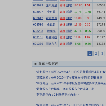
603929
亚翔集成
详细
股吧
164.80
1.51
36568
603927
中科软
详细
股吧
13.78
-1.78
66144
603612
索通发展
详细
股吧
16.88
0.30
44959
603586
金麒麟
详细
股吧
13.39
0.30
17274
603293
埃泰克
详细
股吧
37.16
-0.05
29000
603151
邦基科技
详细
股吧
12.84
1.82
11397
601339
百隆东方
详细
股吧
8.08
-0.86
18138
1
2
3
股东户数解读
*联影医疗：截至2026年3月31日公司普通股股东总户数为
*西藏旅游：公司2026年半年度报告将于8月25日披露
*中国外运：公司2026年半年度报告中将按要求披露截至
*最新股东户数揭秘：这49股股东户数连降三期
*筹码新动向：184股筹码趋向集中
*聚灿光电：截至2026年7月31日公司股东户数约为6.9