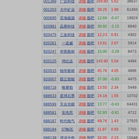
001389
广合科技
详细
股吧
169.80
5.62
38637
001203
大中矿业
详细
股吧
28.25
1.99
61493
000695
滨海能源
详细
股吧
12.69
-0.47
19924
920981
晶赛科技
详细
股吧
30.92
-2.15
8940
920475
三友科技
详细
股吧
12.23
0.91
4302
920261
一诺威
详细
股吧
13.81
2.07
5914
920247
华密新材
详细
股吧
15.00
-3.29
8473
920125
鸿仕达
详细
股吧
143.90
5.04
4494
920015
锦华新材
详细
股吧
45.76
4.05
4896
920007
酉立智能
详细
股吧
37.00
-0.83
4475
688718
唯赛勃
详细
股吧
13.55
2.34
5449
688633
星球石墨
详细
股吧
24.18
1.55
10702
688599
天合光能
详细
股吧
13.77
-0.43
64431
688581
安杰思
详细
股吧
52.93
-0.81
4712
688187
时代电气
详细
股吧
49.76
1.43
27925
688184
ST帕瓦
详细
股吧
11.97
0.93
7703
688138
清溢光电
详细
股吧
32.05
2.23
15046