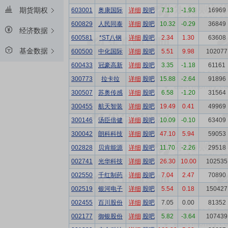
期货期权
603001
奥康国际
详细
股吧
7.13
-1.93
16969
600829
人民同泰
详细
股吧
10.32
-0.29
36849
经济数据
600581
*ST八钢
详细
股吧
2.34
1.30
63608
基金数据
600500
中化国际
详细
股吧
5.51
9.98
102077
600433
冠豪高新
详细
股吧
3.35
-1.18
61161
300773
拉卡拉
详细
股吧
15.88
-2.64
91896
300507
苏奥传感
详细
股吧
6.58
-1.20
31564
300455
航天智装
详细
股吧
19.49
0.41
49969
300146
汤臣倍健
详细
股吧
10.09
-0.10
63409
300042
朗科科技
详细
股吧
47.10
5.94
59053
002828
贝肯能源
详细
股吧
11.70
-2.26
29518
002741
光华科技
详细
股吧
26.30
10.00
102535
002550
千红制药
详细
股吧
7.04
2.47
70890
002519
银河电子
详细
股吧
5.54
0.18
150427
002455
百川股份
详细
股吧
7.05
0.00
81352
002177
御银股份
详细
股吧
5.82
-3.64
107439