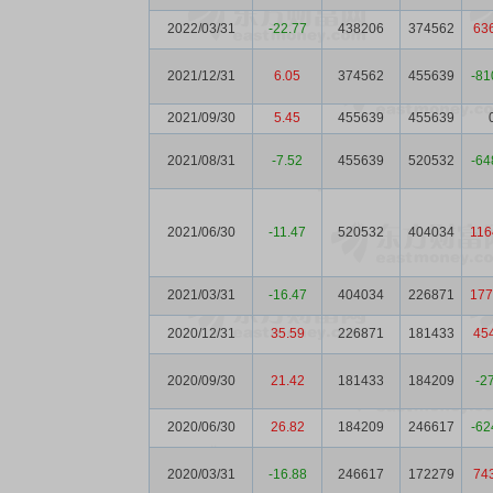
2022/03/31
-22.77
438206
374562
63
2021/12/31
6.05
374562
455639
-81
2021/09/30
5.45
455639
455639
2021/08/31
-7.52
455639
520532
-64
2021/06/30
-11.47
520532
404034
116
2021/03/31
-16.47
404034
226871
177
2020/12/31
35.59
226871
181433
45
2020/09/30
21.42
181433
184209
-2
2020/06/30
26.82
184209
246617
-62
2020/03/31
-16.88
246617
172279
74