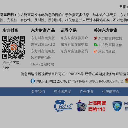
数据
郑重声明：
东方财富网发布此信息的目的在于传播更多信息，与本站立场无关。东方
性、完整性、有效性、及时性、原创性等。相关信息并未经过本网站证实，不对您构
东方财富
东方财富产品
证券交易
关注东方财富
东方财富免费版
东方财富证券开户
东方财富网微博
东方财富Level-2
东方财富在线交易
东方财富网微信
东方财富策略版
东方财富证券交易
意见与建议
妙想投研助理
扫一扫下载
Choice金融终端
APP
信息网络传播视听节目许可证：0908328号 经营证券期货业务许可证编号：91310
沪ICP证:沪B2-20070217
网站备案号:沪ICP备05006054号-11
关于我们
可持续发展
广告服务
供应商平台