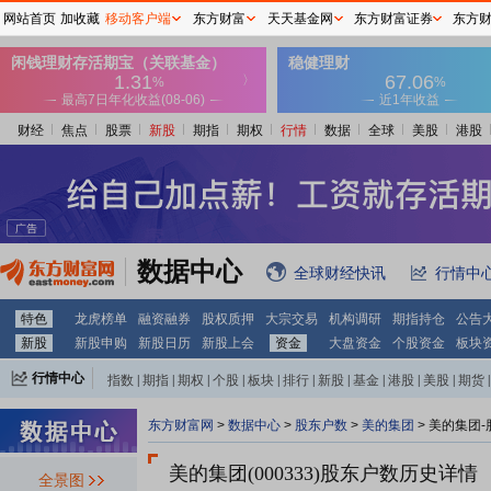
网站首页
加收藏
移动客户端
东方财富
天天基金网
东方财富证券
东方
财经
焦点
股票
新股
期指
期权
行情
数据
全球
美股
港股
数据中心
全球财经快讯
行情中
特色
龙虎榜单
融资融券
股权质押
大宗交易
机构调研
期指持仓
公告
新股
新股申购
新股日历
新股上会
资金
大盘资金
个股资金
板块
行情中心
指数
|
期指
|
期权
|
个股
|
板块
|
排行
|
新股
|
基金
|
港股
|
美股
|
期货
|
外汇
|
黄金
|
自选股
|
自选基金
东方财富网
>
数据中心
>
股东户数
>
美的集团
>
美的集团-
美的集团(000333)
股东户数历史详情
全景图