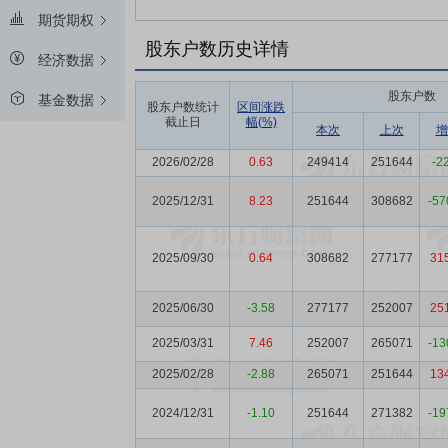
期货期权
股东户数历史详情
经济数据
股东户数
基金数据
股东户数统计
区间涨跌
截止日
幅(%)
本次
上次
增
2026/02/28
0.63
249414
251644
-2
2025/12/31
8.23
251644
308682
-57
2025/09/30
0.64
308682
277177
31
2025/06/30
-3.58
277177
252007
25
2025/03/31
7.46
252007
265071
-13
2025/02/28
-2.88
265071
251644
13
2024/12/31
-1.10
251644
271382
-19