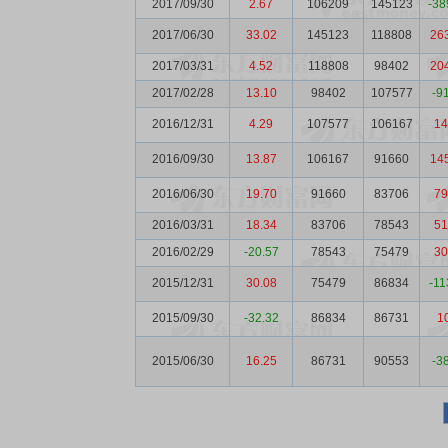
2017/09/30
2.67
106209
145123
-38
2017/06/30
33.02
145123
118808
26
2017/03/31
4.52
118808
98402
20
2017/02/28
13.10
98402
107577
-9
2016/12/31
4.29
107577
106167
14
2016/09/30
13.87
106167
91660
14
2016/06/30
19.70
91660
83706
79
2016/03/31
18.34
83706
78543
51
2016/02/29
-20.57
78543
75479
30
2015/12/31
30.08
75479
86834
-11
2015/09/30
-32.32
86834
86731
1
2015/06/30
16.25
86731
90553
-3