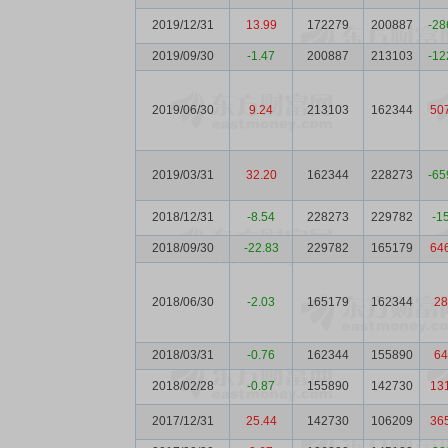
2019/12/31
13.99
172279
200887
-28
2019/09/30
-1.47
200887
213103
-12
2019/06/30
9.24
213103
162344
50
2019/03/31
32.20
162344
228273
-65
2018/12/31
-8.54
228273
229782
-1
2018/09/30
-22.83
229782
165179
64
2018/06/30
-2.03
165179
162344
28
2018/03/31
-0.76
162344
155890
64
2018/02/28
-0.87
155890
142730
13
2017/12/31
25.44
142730
106209
36