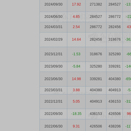
2024/09/30
17.92
271382
284527
-13
2024/06/30
4.85
284527
286772
-2
2024/03/31
2.54
286772
282456
43
2024/02/29
14.64
282456
318676
-36
2023/12/31
-1.53
318676
325280
-6
2023/09/30
-5.84
325280
339281
-14
2023/06/30
14.98
339281
404380
-65
2023/03/31
3.88
404380
404913
-5
2022/12/31
5.05
404913
436153
-31
2022/09/30
-18.35
436153
426506
96
2022/06/30
9.31
426506
438206
-11