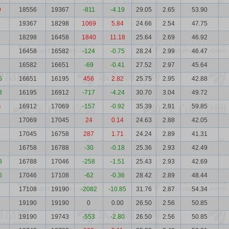
9
18556
19367
-811
-4.19
29.05
2.65
53.90
19367
18298
1069
5.84
24.66
2.54
47.75
18298
16458
1840
11.18
25.64
2.69
46.92
16458
16582
-124
-0.75
28.24
2.99
46.47
16582
16651
-69
-0.41
27.52
2.97
45.64
5
16651
16195
456
2.82
25.75
2.95
42.88
3
16195
16912
-717
-4.24
30.70
3.04
49.72
4
16912
17069
-157
-0.92
35.39
2.91
59.85
17069
17045
24
0.14
24.63
2.88
42.05
8
17045
16758
287
1.71
24.24
2.89
41.31
6
16758
16788
-30
-0.18
25.36
2.93
42.49
8
16788
17046
-258
-1.51
25.43
2.93
42.69
6
17046
17108
-62
-0.36
28.42
2.89
48.44
17108
19190
-2082
-10.85
31.76
2.87
54.34
19190
19190
0
0.00
26.50
2.56
50.85
19190
19743
-553
-2.80
26.50
2.56
50.85