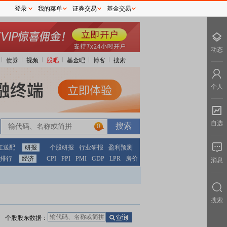
登录
我的菜单
证券交易
基金交易
动态
债券
视频
股吧
基金吧
博客
搜索
个人
自选
0
红送配
研报
个股研报
行业研报
盈利预测
排行
经济
CPI
PPI
PMI
GDP
LPR
房价
消息
搜索
个股股东数据：