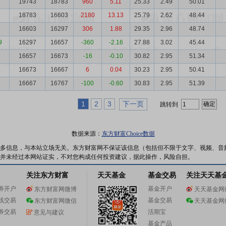
19743
18783
960
5.11
25.33
2.49
50.01
1
18783
16603
2180
13.13
25.79
2.62
48.44
16603
16297
306
1.88
29.35
2.96
48.74
9
16297
16657
-360
-2.16
27.88
3.02
45.44
16657
16673
-16
-0.10
30.82
2.95
51.34
1
16673
16667
6
0.04
30.23
2.95
50.41
1
16667
16767
-100
-0.60
30.83
2.95
51.39
1
2
3
下一页
跳转到
数据来源：
东方财富Choice数据
多信息，与本站立场无关。东方财富网不保证该信息（包括但不限于文字、视频、音
并未经过本网站证实，不对您构成任何投资建议，据此操作，风险自担。
关注东方财富
天天基金
基金交易
关注天天基
券开户
基金开户
东方财富网微博
天天基金网
线交易
基金交易
东方财富网微信
天天基金网
券交易
活期宝
意见与建议
基金产品