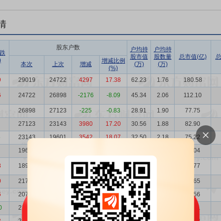
情
股东户数
户均持
户均持
跌
股市值
股数量
总市值(亿)
总
)
增减比例
本次
上次
增减
(万)
(万)
(%)
9
29019
24722
4297
17.38
62.23
1.76
180.58
6
24722
26898
-2176
-8.09
45.34
2.06
112.10
1
26898
27123
-225
-0.83
28.91
1.90
77.75
27123
23143
3980
17.20
30.56
1.88
82.90
5
23143
19601
3542
18.07
32.50
2.18
75.22
19601
18934
667
3.52
40.33
2.57
79.04
8
18934
21756
-2822
-12.97
40.02
2.66
75.77
0
21756
20760
996
4.80
30.18
2.34
65.65
6
20760
21919
-1159
-5.29
27.73
2.46
57.56
0
21919
21900
19
0.09
23.13
2.33
50.71