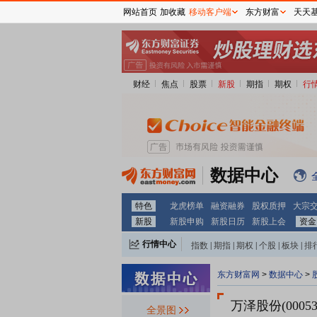
网站首页
加收藏
移动客户端
东方财富
天天
财经
焦点
股票
新股
期指
期权
行
数据中心
特色
龙虎榜单
融资融券
股权质押
大宗
新股
新股申购
新股日历
新股上会
资金
行情中心
指数
|
期指
|
期权
|
个股
|
板块
|
排
东方财富网
>
数据中心
>
万泽股份(00053
全景图