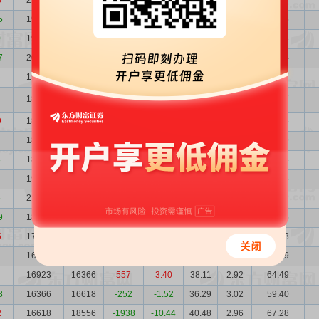
3
21900
19343
2557
13.22
29.12
2.33
63.78
5
19343
19967
-624
-3.13
29.80
2.64
57.65
0
19967
20924
-957
-4.57
33.37
2.55
66.63
7
20924
19105
1819
9.52
31.94
2.43
66.84
3
19105
18928
177
0.94
44.68
2.66
85.37
18928
18132
796
4.39
45.21
2.65
85.57
9
18132
18287
-155
-0.85
45.58
2.76
82.65
18287
18226
61
0.33
38.60
2.74
70.59
8
18226
19610
-1384
-7.06
35.24
2.75
64.23
19610
21058
-1448
-6.88
34.49
2.55
67.63
5
21058
18906
2152
11.38
31.74
2.38
66.84
9
18906
17692
1214
6.86
37.63
2.65
71.15
5
17692
16873
819
4.85
50.27
2.80
88.93
16873
16923
-50
-0.30
41.42
2.93
69.89
16923
16366
557
3.40
38.11
2.92
64.49
8
16366
16618
-252
-1.52
36.29
3.02
59.40
2
16618
18556
-1938
-10.44
40.48
2.96
67.28