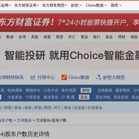
基金网
东方财富证券
东方财富期货
妙想
Choice数据
股吧
情
数据
全球
美股
港股
期货
外汇
黄金
银行
基金
理财
保险
全球财经快讯
行情中心
Choice数据
妙想大模型
交易
机构调研
期指持仓
公告大全
条件选股
财报
业绩报表
最新预告
分
大盘资金
个股资金
板块资金
沪 港 通
基金
基金净值
基金定投
基金
行
|
新股
|
基金
|
港股
|
美股
|
期货
|
外汇
|
黄金
|
自选股
|
自选基金
股东户数
>
万泽股份
>
万泽股份-股东户数
4)
股东户数历史详情