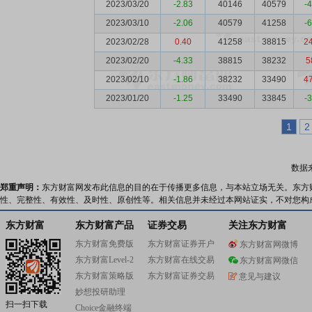
2023/03/20
-2.83
40146
40579
-
2023/03/10
-2.06
40579
41258
-
2023/02/28
0.40
41258
38815
2
2023/02/20
-4.33
38815
38232
5
2023/02/10
-1.86
38232
33490
4
2023/01/20
-1.25
33490
33845
-
1
2
数据
郑重声明：
东方财富网发布此信息的目的在于传播更多信息，与本站立场无关。东方
性、完整性、有效性、及时性、原创性等。相关信息并未经过本网站证实，不对您构
东方财富
东方财富产品
证券交易
关注东方财富
东方财富免费版
东方财富证券开户
东方财富网微博
东方财富Level-2
东方财富在线交易
东方财富网微信
东方财富策略版
东方财富证券交易
意见与建议
妙想投研助理
扫一扫下载
Choice金融终端