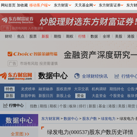
网站首页
加收藏
移动客户端
东方财富
天天基金网
东方财富证券
东方
财经
焦点
股票
新股
期指
期权
行情
数据
全球
美股
港股
数据中心
全球财经快讯
行情中
特色
龙虎榜单
融资融券
股权质押
大宗交易
机构调研
期指持仓
公告
新股
新股申购
新股日历
新股上会
资金
大盘资金
个股资金
板块
行情中心
指数
|
期指
|
期权
|
个股
|
板块
|
排行
|
新股
|
基金
|
港股
|
美股
|
期货
|
外汇
|
黄金
|
自选股
|
自选基金
东方财富网
>
数据中心
>
股东户数
>
绿发电力
>
绿发电力-
绿发电力(000537)
股东户数历史详情
全景图