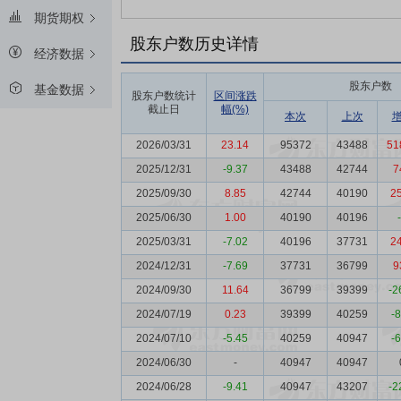
期货期权
股东户数历史详情
经济数据
股东户数
基金数据
股东户数统计
区间涨跌
截止日
幅(%)
本次
上次
2026/03/31
23.14
95372
43488
51
2025/12/31
-9.37
43488
42744
7
2025/09/30
8.85
42744
40190
2
2025/06/30
1.00
40190
40196
2025/03/31
-7.02
40196
37731
2
2024/12/31
-7.69
37731
36799
9
2024/09/30
11.64
36799
39399
-2
2024/07/19
0.23
39399
40259
-
2024/07/10
-5.45
40259
40947
-
2024/06/30
-
40947
40947
2024/06/28
-9.41
40947
43207
-2