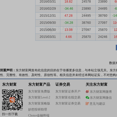
2016/03/31
18.82
24578
23890
6
2016/02/29
-34.46
23890
24495
-
2015/12/31
47.28
24495
38760
-1
2015/09/30
-34.28
38760
27097
11
2015/06/30
13.08
27097
25870
1
2015/03/31
4.66
25870
24246
1
数据
郑重声明：
东方财富网发布此信息的目的在于传播更多信息，与本站立场无关。东方
性、完整性、有效性、及时性、原创性等。相关信息并未经过本网站证实，不对您构
东方财富
东方财富产品
证券交易
关注东方财富
东方财富免费版
东方财富证券开户
东方财富网微博
东方财富Level-2
东方财富在线交易
东方财富网微信
东方财富策略版
东方财富证券交易
意见与建议
妙想投研助理
扫一扫下载
Choice金融终端