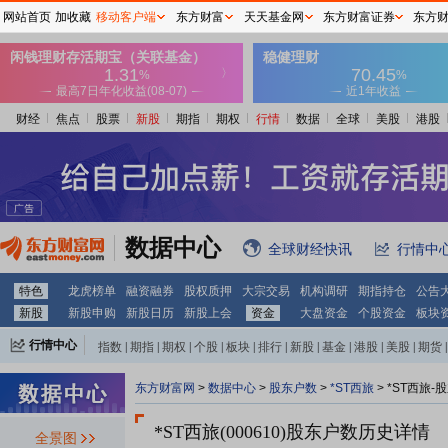
网站首页
加收藏
移动客户端
东方财富
天天基金网
东方财富证券
东方
财经
焦点
股票
新股
期指
期权
行情
数据
全球
美股
港股
数据中心
全球财经快讯
行情中
特色
龙虎榜单
融资融券
股权质押
大宗交易
机构调研
期指持仓
公告
新股
新股申购
新股日历
新股上会
资金
大盘资金
个股资金
板块
行情中心
指数
|
期指
|
期权
|
个股
|
板块
|
排行
|
新股
|
基金
|
港股
|
美股
|
期货
|
外汇
|
黄金
|
自选股
|
自选基金
东方财富网
>
数据中心
>
股东户数
>
*ST西旅
>
*ST西旅-
*ST西旅(000610)
股东户数历史详情
全景图