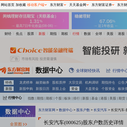
网站首页
加收藏
移动客户端
东方财富
天天基金网
东方财富证券
东方
财经
焦点
股票
新股
期指
期权
行情
数据
全球
美股
港股
数据中心
全球财经快讯
行情中
特色
龙虎榜单
融资融券
股权质押
大宗交易
机构调研
期指持仓
公告
新股
新股申购
新股日历
新股上会
资金
大盘资金
个股资金
板块
行情中心
指数
|
期指
|
期权
|
个股
|
板块
|
排行
|
新股
|
基金
|
港股
|
美股
|
期货
|
外汇
|
黄金
|
自选股
|
自选基金
东方财富网
>
数据中心
>
股东户数
>
长安汽车
>
长安汽车-
长安汽车(000625)
股东户数历史详情
全景图