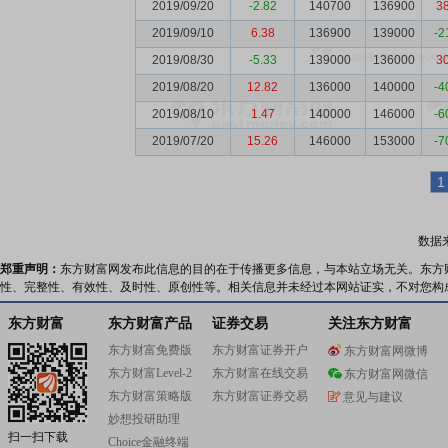
2019/09/20
-2.82
140700
136900
3
2019/09/10
6.38
136900
139000
-2
2019/08/30
-5.33
139000
136000
3
2019/08/20
12.82
136000
140000
-4
2019/08/10
1.47
140000
146000
-6
2019/07/20
15.26
146000
153000
-7
1
数据
郑重声明：
东方财富网发布此信息的目的在于传播更多信息，与本站立场无关。东方
性、完整性、有效性、及时性、原创性等。相关信息并未经过本网站证实，不对您构
东方财富
东方财富产品
证券交易
关注东方财富
东方财富免费版
东方财富证券开户
东方财富网微博
东方财富Level-2
东方财富在线交易
东方财富网微信
东方财富策略版
东方财富证券交易
意见与建议
妙想投研助理
扫一扫下载
Choice金融终端