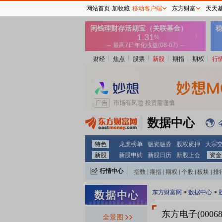
网站首页
加收藏
移动客户端
东方财富
天天
财经
焦点
股票
新股
期指
期权
行
数据中心
特色
龙虎榜单
融资融券
股权质押
大宗
新股
新股申购
新股日历
新股上会
资金
行情中心
指数
|
期指
|
期权
|
个股
|
板块
|
排
东方财富网
>
数据中心
>
东方电子(00068
全景图