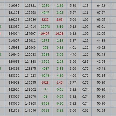
6
119082
121321
-2239
-1.85
5.39
1.13
64.22
121321
126268
-4947
-3.92
5.57
1.11
67.57
126268
123036
3232
2.63
5.06
1.06
63.95
0
123036
134014
-10978
-8.19
5.12
1.09
63.01
9
134014
114607
19407
16.93
6.12
1.00
82.05
1
114607
115981
-1374
-1.18
3.87
1.17
44.38
4
115981
116949
-968
-0.83
4.01
1.16
46.52
3
116949
120633
-3684
-3.05
4.40
1.15
51.48
9
120633
124338
-3705
-2.98
3.56
0.81
42.94
6
124338
128375
-4037
-3.14
3.66
0.79
45.48
128375
134923
-6548
-4.85
4.06
0.76
52.14
134923
132995
1928
1.45
3.77
0.72
50.86
132995
133002
-7
-0.01
3.82
0.74
50.86
133002
133070
-68
-0.05
3.82
0.74
50.86
7
133070
141868
-8798
-6.20
3.82
0.74
50.86
5
141868
147596
-5728
-3.88
3.66
0.69
51.94