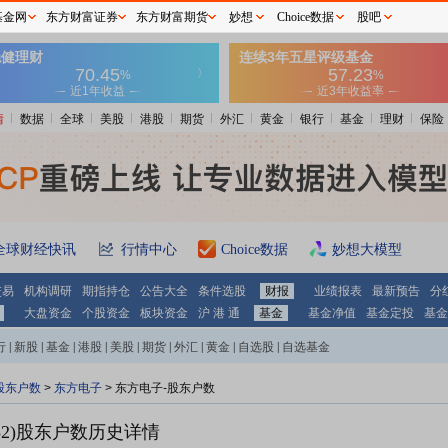
基金网
东方财富证券
东方财富期货
妙想
Choice数据
股吧
情
数据
全球
美股
港股
期货
外汇
黄金
银行
基金
理财
保险
全球财经快讯
行情中心
Choice数据
妙想大模型
交易
机构调研
期指持仓
公告大全
条件选股
财报
业绩报表
最新预告
分
大盘资金
个股资金
板块资金
沪 港 通
基金
基金净值
基金定投
基金
行
|
新股
|
基金
|
港股
|
美股
|
期货
|
外汇
|
黄金
|
自选股
|
自选基金
股东户数
>
东方电子
>
东方电子-股东户数
2)
股东户数历史详情