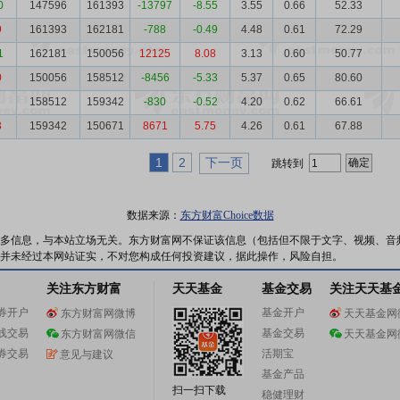
0
147596
161393
-13797
-8.55
3.55
0.66
52.33
9
161393
162181
-788
-0.49
4.48
0.61
72.29
1
162181
150056
12125
8.08
3.13
0.60
50.77
0
150056
158512
-8456
-5.33
5.37
0.65
80.60
7
158512
159342
-830
-0.52
4.20
0.62
66.61
3
159342
150671
8671
5.75
4.26
0.61
67.88
1
2
下一页
跳转到
数据来源：
东方财富Choice数据
多信息，与本站立场无关。东方财富网不保证该信息（包括但不限于文字、视频、音
并未经过本网站证实，不对您构成任何投资建议，据此操作，风险自担。
关注东方财富
天天基金
基金交易
关注天天基
券开户
基金开户
东方财富网微博
天天基金网
线交易
基金交易
东方财富网微信
天天基金网
券交易
活期宝
意见与建议
基金产品
扫一扫下载
稳健理财