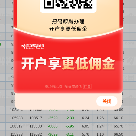
1
71446
79697
-8251
-10.35
18.24
1.88
130.32
79697
74243
5454
7.35
13.96
1.68
111.28
0
74243
79597
-5354
-6.73
14.52
1.81
107.79
79597
82101
-2504
-3.05
12.21
1.68
97.20
2
82101
92871
-10770
-11.60
10.88
1.63
89.29
4
92871
85892
6979
8.13
8.68
1.44
80.58
85892
90159
-4267
-4.73
13.22
1.56
113.56
90159
92871
-2712
-2.92
11.91
1.49
107.39
1
92871
98163
-5292
-5.39
11.12
1.44
103.24
3
98163
99677
-1514
-1.52
8.39
1.37
82.32
99677
98483
1194
1.21
8.77
1.35
87.42
7
98483
99304
-821
-0.83
8.56
1.36
84.33
99304
103404
-4100
-3.97
6.49
1.35
64.49
4
103404
105988
-2584
-2.44
6.20
1.30
64.09
105988
108517
-2529
-2.33
6.24
1.26
66.10
2
108517
115383
-6866
-5.95
6.05
1.24
65.70
115383
119082
-3699
-3.11
5.76
1.16
66.50