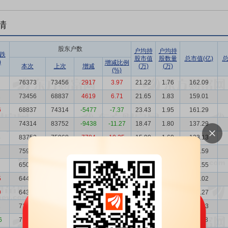
情
股东户数
户均持
户均持
跌
股市值
股数量
总市值(亿)
总
)
增减比例
本次
上次
增减
(万)
(万)
(%)
76373
73456
2917
3.97
21.22
1.76
162.09
1
73456
68837
4619
6.71
21.65
1.83
159.01
6
68837
74314
-5477
-7.37
23.43
1.95
161.29
74314
83752
-9438
-11.27
18.47
1.80
137.29
8
83752
75968
7784
10.25
15.90
1.60
133.13
7
75968
65039
10929
16.80
18.90
1.76
143.59
65039
64463
576
0.89
24.53
2.06
159.55
5
64463
64365
98
0.15
22.96
2.08
148.02
9
64365
71593
-7228
-10.10
19.00
2.08
122.27
1
71593
71732
-139
-0.19
15.08
1.87
107.93
6
71732
71446
286
0.40
15.51
1.87
111.28