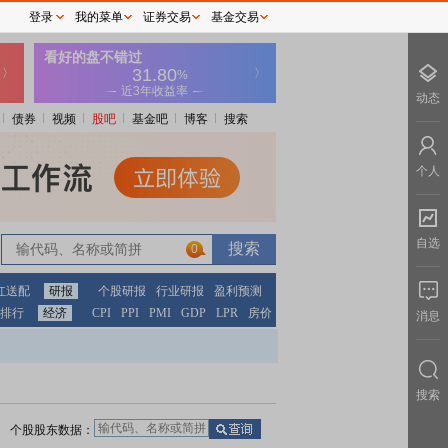
登录
我的菜单
证券交易
基金交易
动态
债券
视频
股吧
基金吧
博客
搜索
个人
自选
0
红送配
研报
个股研报
行业研报
盈利预测
排行
经济
CPI
PPI
PMI
GDP
LPR
房价
消息
搜索
个股股东数据：