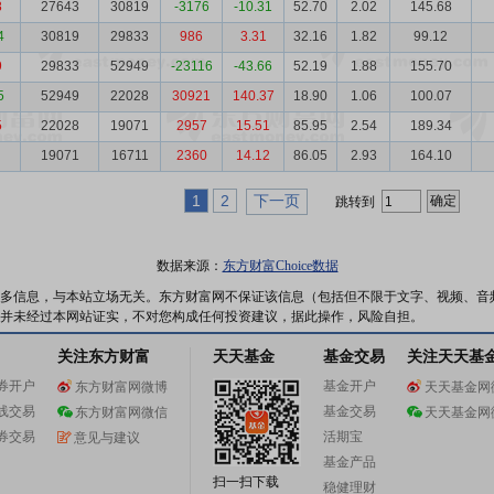
8
27643
30819
-3176
-10.31
52.70
2.02
145.68
4
30819
29833
986
3.31
32.16
1.82
99.12
9
29833
52949
-23116
-43.66
52.19
1.88
155.70
5
52949
22028
30921
140.37
18.90
1.06
100.07
5
22028
19071
2957
15.51
85.95
2.54
189.34
19071
16711
2360
14.12
86.05
2.93
164.10
1
2
下一页
跳转到
数据来源：
东方财富Choice数据
多信息，与本站立场无关。东方财富网不保证该信息（包括但不限于文字、视频、音
并未经过本网站证实，不对您构成任何投资建议，据此操作，风险自担。
关注东方财富
天天基金
基金交易
关注天天基
券开户
基金开户
东方财富网微博
天天基金网
线交易
基金交易
东方财富网微信
天天基金网
券交易
活期宝
意见与建议
基金产品
扫一扫下载
稳健理财