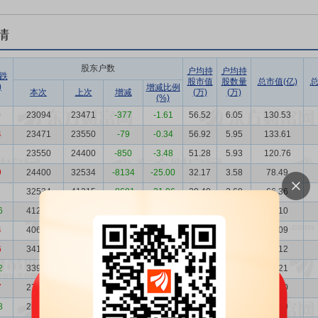
情
股东户数
户均持
户均持
跌
股市值
股数量
总市值(亿)
总
)
增减比例
本次
上次
增减
(万)
(万)
(%)
0
23094
23471
-377
-1.61
56.52
6.05
130.53
4
23471
23550
-79
-0.34
56.92
5.95
133.61
23550
24400
-850
-3.48
51.28
5.93
120.76
9
24400
32534
-8134
-25.00
32.17
3.58
78.49
6
32534
41215
-8681
-21.06
20.40
2.68
66.36
6
41215
40635
580
1.43
16.52
2.12
68.10
4
40635
34120
6515
19.09
18.97
2.15
77.09
6
34120
33977
143
0.42
17.91
2.56
61.12
2
33977
27962
6015
21.51
15.37
2.57
52.21
7
27962
28461
-499
-1.75
22.64
3.12
63.30
8
28461
30555
-2094
-6.85
17.39
3.07
49.50