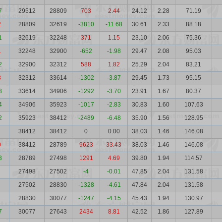
7
29512
28809
703
2.44
24.12
2.28
71.19
2
28809
32619
-3810
-11.68
30.61
2.33
88.18
1
32619
32248
371
1.15
23.10
2.06
75.36
1
32248
32900
-652
-1.98
29.47
2.08
95.03
2
32900
32312
588
1.82
25.29
2.04
83.21
8
32312
33614
-1302
-3.87
29.45
1.73
95.15
3
33614
34906
-1292
-3.70
23.91
1.67
80.37
4
34906
35923
-1017
-2.83
30.83
1.60
107.63
2
35923
38412
-2489
-6.48
35.90
1.56
128.95
38412
38412
0
0.00
38.03
1.46
146.08
0
38412
28789
9623
33.43
38.03
1.46
146.08
3
28789
27498
1291
4.69
39.80
1.94
114.57
27498
27502
-4
-0.01
47.85
2.04
131.58
27502
28830
-1328
-4.61
47.84
2.04
131.58
28830
30077
-1247
-4.15
45.43
1.94
130.97
7
30077
27643
2434
8.81
42.52
1.86
127.89