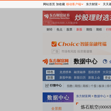
网站首页
加收藏
移动客户端
东方财富
天天
财经
焦点
股票
新股
期指
期权
行
数据中心
特色
龙虎榜单
融资融券
股权质押
大宗
新股
新股申购
新股日历
新股上会
资金
行情中心
指数
|
期指
|
期权
|
个股
|
板块
|
排
东方财富网
>
数据中心
>
炼石航空(00069
全景图