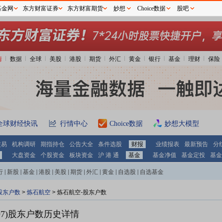
基金网
东方财富证券
东方财富期货
妙想
Choice数据
股吧
情
数据
全球
美股
港股
期货
外汇
黄金
银行
基金
理财
保险
全球财经快讯
行情中心
Choice数据
妙想大模型
交易
机构调研
期指持仓
公告大全
条件选股
财报
业绩报表
最新预告
分
大盘资金
个股资金
板块资金
沪 港 通
基金
基金净值
基金定投
基金
行
|
新股
|
基金
|
港股
|
美股
|
期货
|
外汇
|
黄金
|
自选股
|
自选基金
股东户数
>
炼石航空
>
炼石航空-股东户数
7)
股东户数历史详情