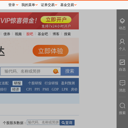
登录
我的菜单
证券交易
基金交易
动态
债券
视频
股吧
基金吧
博客
搜索
个人
自选
0
红送配
研报
个股研报
行业研报
盈利预测
排行
经济
CPI
PPI
PMI
GDP
LPR
房价
消息
搜索
个股股东数据：