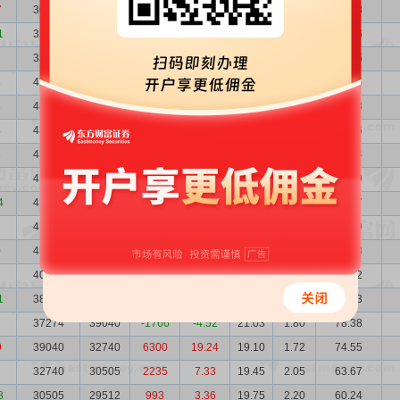
7
30555
32328
-1773
-5.48
18.06
2.86
55.18
1
32328
33923
-1595
-4.70
10.84
2.08
35.06
7
33923
42206
-8283
-19.63
12.51
1.98
42.45
8
42206
48833
-6627
-13.57
10.10
1.59
42.65
8
48833
43038
5795
13.46
9.20
1.38
44.93
4
43038
43718
-680
-1.56
11.24
1.56
48.36
3
43718
41816
1902
4.55
11.49
1.54
50.24
41816
41033
783
1.91
12.62
1.61
52.79
4
41033
41490
-457
-1.10
12.13
1.64
49.77
41490
45219
-3729
-8.25
13.95
1.62
57.89
0
45219
40996
4223
10.30
11.88
1.49
53.73
40996
38565
2431
6.30
13.81
1.64
56.62
1
38565
37274
1291
3.46
13.88
1.74
53.53
37274
39040
-1766
-4.52
21.03
1.80
78.38
9
39040
32740
6300
19.24
19.10
1.72
74.55
32740
30505
2235
7.33
19.45
2.05
63.67
8
30505
29512
993
3.36
19.75
2.20
60.24